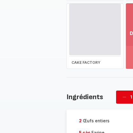
D
Vo
pl
-
Dé
CAKE FACTORY
la
g
co
-
Ingrédients
1
Supp
four
2
Œufs entiers
5 càs
Farine