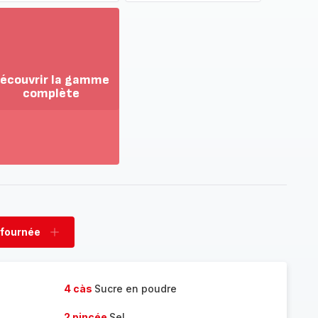
écouvrir la gamme
complète
ir
us...
couvrir
amme
mplète
 fournée
rimer
Ajouter
née
fournée
4 càs
Sucre en poudre
2 pincée
Sel