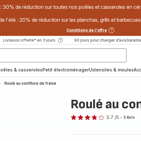
 : 30% de réduction sur toutes nos poêles et casseroles en
e l'été : 20% de réduction sur les planchas, grills et barbec
Conditions de l'offre
Livraison offerte* en 3 jours
90 jours pour changer d’avis
Garantie
oêles & casseroles
Petit électroménager
Ustensiles & moules
Ac
Roulé au confiture de fraise
Roulé au con
3.7
/5
-
3 Avis
ratings.3.7