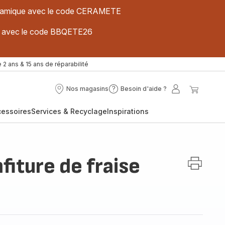
 céramique avec le code CERAMETE
ues avec le code BBQETE26
 2 ans & 15 ans de réparabilité
Nos magasins
Besoin d'aide ?
Nos
Besoin
Mon
Mon
magasins
d'aide
compte
panier
cessoires
Services & Recyclage
Inspirations
?
fiture de fraise