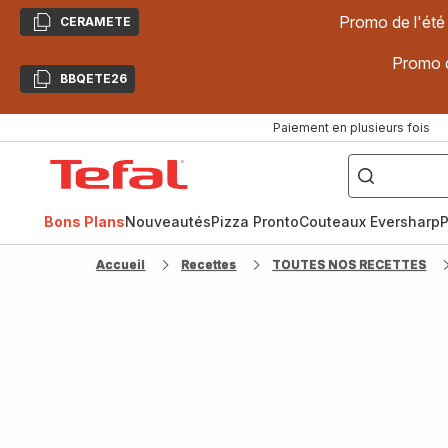
Promo de l'été
CERAMETE
Copier
Promo d
BBQETE26
Copier
Paiement en plusieurs fois
["Poêles
inox,
Accueil
Cake
Factory,
Tefal
Planchas,
Céramique..."]
Bons Plans
Nouveautés
Pizza Pronto
Couteaux Eversharp
P
Accueil
Recettes
TOUTES NOS RECETTES