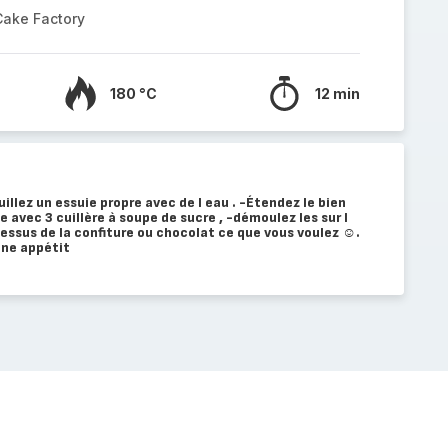
Cake Factory
180 °C
12 min
illez un essuie propre avec de l eau . -Étendez le bien
e avec 3 cuillère à soupe de sucre , -démoulez les sur l
essus de la confiture ou chocolat ce que vous voulez ☺️.
nne appétit