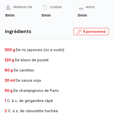
PRÉPARATION
CUISSON
REPOS
8min
5min
0min
Ingrédients
4 personnes
300 g
De riz japonais (riz à sushi)
120 g
De blanc de poulet
60 g
De carottes
30 ml
De sauce soja
50 g
De champignons de Paris
1
C. à c. de gingembre râpé
2
C. à s. de ciboulette hachée