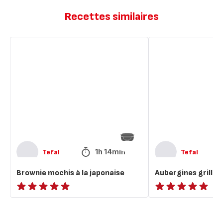
Recettes similaires
Brownie
Aubergines
mochis
grillées
à
à
la
la
japonaise​
japonaise
1h 14min
Tefal
Tefal
Brownie mochis à la japonaise​
Aubergines grillées
ratings.NaN
ratings.NaN