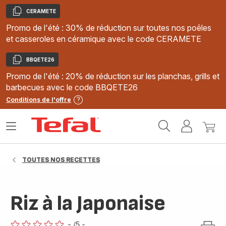
CERAMETE
Copier
Promo de l'été : 30% de réduction sur toutes nos poêles
et casseroles en céramique avec le code CERAMETE
BBQETE26
Copier
Promo de l'été : 20% de réduction sur les planchas, grills et
barbecues avec le code BBQETE26
Conditions de l'offre
Accueil
Ouvrir
Mon
Mon
Tefal
le
compte
panie
menu
TOUTES NOS RECETTES
Riz à la Japonaise
-
/5
-