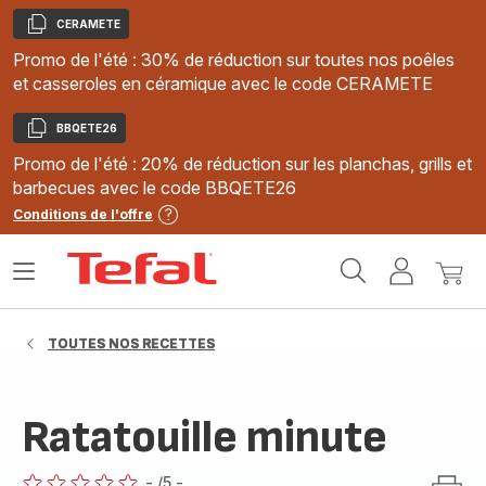
CERAMETE
Copier
Promo de l'été : 30% de réduction sur toutes nos poêles
et casseroles en céramique avec le code CERAMETE
BBQETE26
Copier
Promo de l'été : 20% de réduction sur les planchas, grills et
barbecues avec le code BBQETE26
Conditions de l'offre
Accueil
Ouvrir
Mon
Mon
Tefal
le
compte
panie
menu
TOUTES NOS RECETTES
Ratatouille minute
-
/5
-