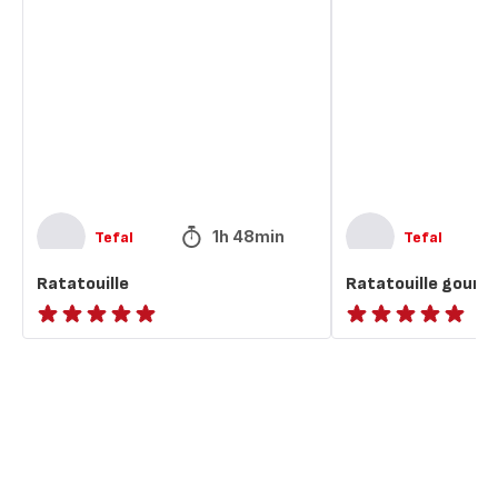
gourmande
1h 48min
Tefal
Tefal
Ratatouille
Ratatouille gour
ratings.NaN
ratings.NaN