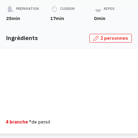
PRÉPARATION
CUISSON
REPOS
25min
17min
0min
Ingrédients
2 personnes
4 branche
*de persil