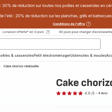
 : 30% de réduction sur toutes nos poêles et casseroles en
e l'été : 20% de réduction sur les planchas, grills et barbec
Conditions de l'offre
Livraison offerte* en 3 jours
90 jours pour changer d’avis
Garantie
oêles & casseroles
Petit électroménager
Ustensiles & moules
Ac
Cake chorizo ratatouille
Cake chorizo
4.9
/5
-
6 Avis
ratings.4.9