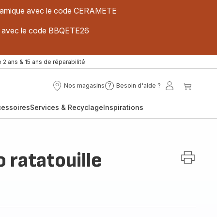
 céramique avec le code CERAMETE
ues avec le code BBQETE26
 2 ans & 15 ans de réparabilité
Nos magasins
Besoin d'aide ?
Nos
Besoin
Mon
Mon
magasins
d'aide
compte
panier
cessoires
Services & Recyclage
Inspirations
?
 ratatouille