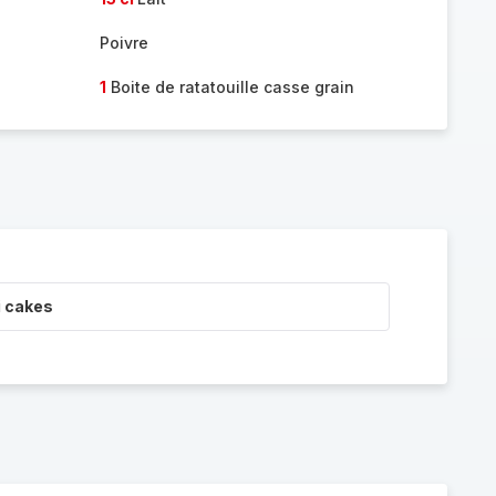
Poivre
1
Boite de ratatouille casse grain
i cakes