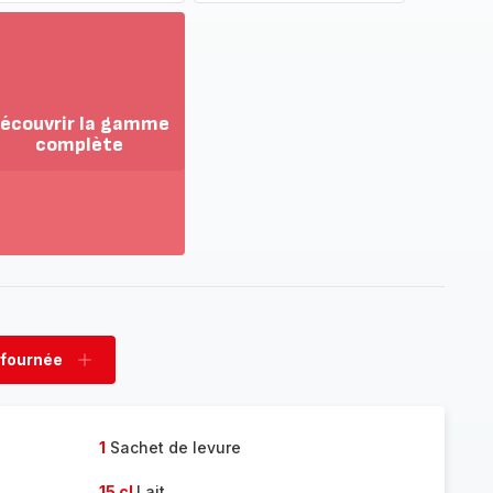
écouvrir la gamme
complète
ir
us...
couvrir
amme
mplète
 fournée
rimer
Ajouter
née
fournée
1
Sachet de levure
15 cl
Lait