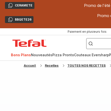
Promo de l'été
CERAMETE
Copier
Promo d
BBQETE26
Copier
Paiement en plusieurs fois
["Poêles
inox,
Accueil
Cake
Factory,
Tefal
Planchas,
Céramique..."]
Bons Plans
Nouveautés
Pizza Pronto
Couteaux Eversharp
P
Accueil
Recettes
TOUTES NOS RECETTES