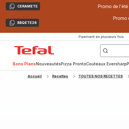
Promo de l'été
CERAMETE
Copier
Promo d
BBQETE26
Copier
Paiement en plusieurs fois
["Poêles
inox,
Accueil
Cake
Factory,
Tefal
Planchas,
Céramique..."]
Bons Plans
Nouveautés
Pizza Pronto
Couteaux Eversharp
P
Accueil
Recettes
TOUTES NOS RECETTES