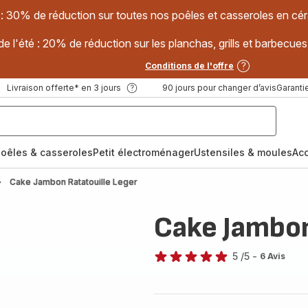
 : 30% de réduction sur toutes nos poêles et casseroles en
e l'été : 20% de réduction sur les planchas, grills et barbec
Conditions de l'offre
Livraison offerte* en 3 jours
90 jours pour changer d’avis
Garantie
oêles & casseroles
Petit électroménager
Ustensiles & moules
Ac
Cake Jambon Ratatouille Leger
Cake Jambon
5
/5
-
6 Avis
Avis
5
étoiles