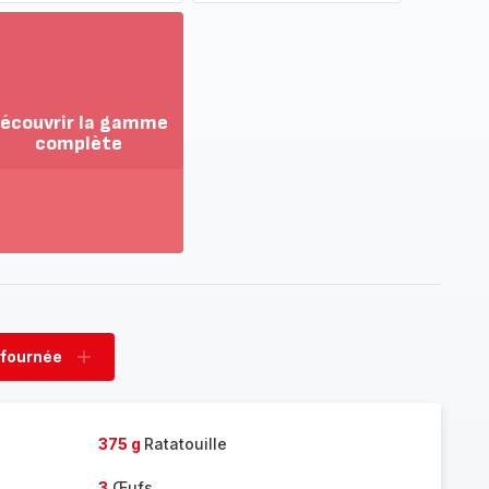
écouvrir la gamme
complète
ir
us...
couvrir
amme
mplète
 fournée
rimer
Ajouter
née
fournée
375 g
Ratatouille
3
Œufs