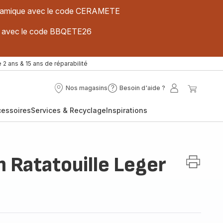
 céramique avec le code CERAMETE
ues avec le code BBQETE26
 2 ans & 15 ans de réparabilité
Nos magasins
Besoin d'aide ?
Nos
Besoin
Mon
Mon
magasins
d'aide
compte
panier
cessoires
Services & Recyclage
Inspirations
?
 Ratatouille Leger