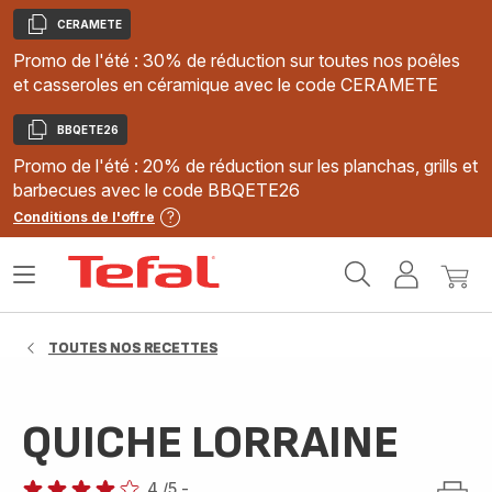
CERAMETE
Copier
Promo de l'été : 30% de réduction sur toutes nos poêles
et casseroles en céramique avec le code CERAMETE
BBQETE26
Copier
Promo de l'été : 20% de réduction sur les planchas, grills et
barbecues avec le code BBQETE26
Conditions de l'offre
Accueil
Ouvrir
Mon
Mon
Tefal
le
compte
panie
menu
TOUTES NOS RECETTES
QUICHE LORRAINE
4
/5
-