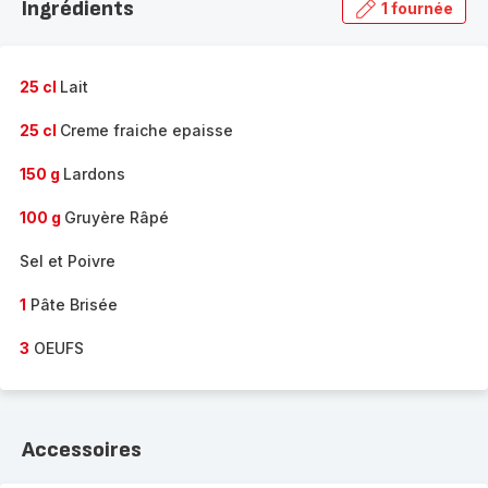
Ingrédients
1 fournée
gamme
complète
-
25 cl
Lait
25 cl
Creme fraiche epaisse
150 g
Lardons
100 g
Gruyère Râpé
Sel et Poivre
1
Pâte Brisée
3
OEUFS
Accessoires