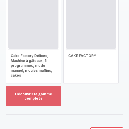
Cake Factory Délices,
CAKE FACTORY
Machine à gâteaux, 5
programmes, mode
manuel, moules muffins,
cakes
Découvrir la gamme
complète
Voir
plus...
-
Découvrir
la