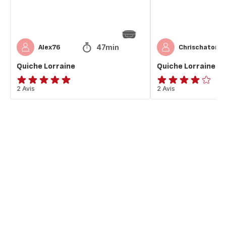
47min
Alex76
Chrischaton
Quiche Lorraine
Quiche Lorraine
Avis
2 Avis
Avis
2 Avis
5
4
étoiles
étoiles
(moyenne)
(moyenne)