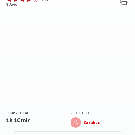
Avis
9 Avis
4
étoiles
(moyenne)
TEMPS TOTAL
RECETTE DE
1h 10min
Zazabus