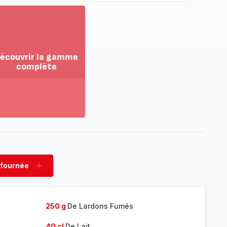
écouvrir la gamme
complète
ir
us...
couvrir
amme
mplète
 fournée
rimer
Ajouter
née
fournée
250 g
De Lardons Fumés
40 cl
De Lait