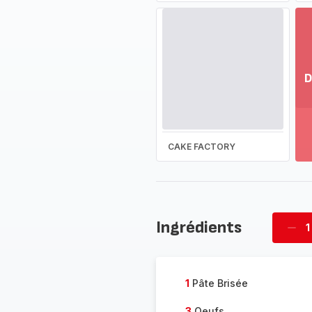
D
Vo
pl
-
Dé
CAKE FACTORY
la
g
co
-
Ingrédients
1
Supp
four
1
Pâte Brisée
3
Oeufs