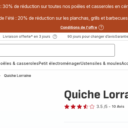
 : 30% de réduction sur toutes nos poêles et casseroles en
e l'été : 20% de réduction sur les planchas, grills et barbec
Conditions de l'offre
Livraison offerte* en 3 jours
90 jours pour changer d’avis
Garantie
oêles & casseroles
Petit électroménager
Ustensiles & moules
Ac
Quiche Lorraine
Quiche Lorr
3.5
/5
-
10 Avis
ratings.3.5