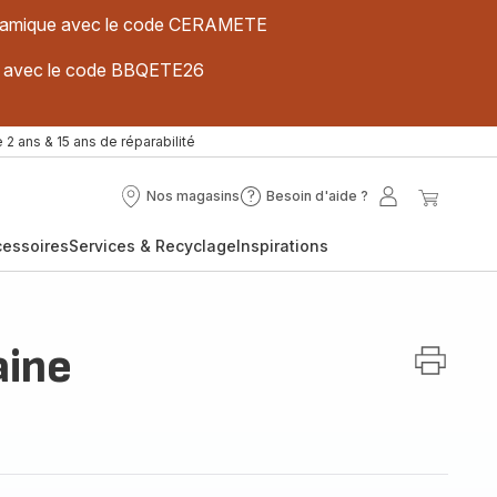
 céramique avec le code CERAMETE
ues avec le code BBQETE26
 2 ans & 15 ans de réparabilité
Nos magasins
Besoin d'aide ?
Nos
Besoin
Mon
Mon
magasins
d'aide
compte
panier
cessoires
Services & Recyclage
Inspirations
?
aine