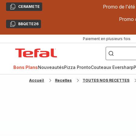
Promo de l'été
CERAMETE
Copier
Promo d
BBQETE26
Copier
Paiement en plusieurs fois
["Poêles
inox,
Accueil
Cake
Factory,
Tefal
Planchas,
Céramique..."]
Bons Plans
Nouveautés
Pizza Pronto
Couteaux Eversharp
P
Accueil
Recettes
TOUTES NOS RECETTES