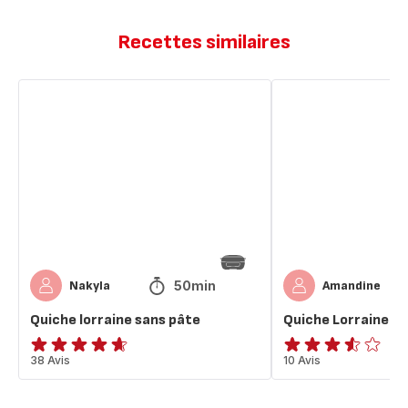
Recettes similaires
Quiche
Quiche
lorraine
Lorraine
sans
pâte
50min
Nakyla
Amandine
Quiche lorraine sans pâte
Quiche Lorraine
ratings.4.6
38 Avis
ratings.3.5
10 Avis