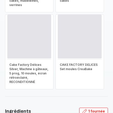
cakes, madeleines,
cakes
verrines
Cake Factory Délices
CAKE FACTORY DELICES
Silver, Machine à gâteaux,
Set moules CreaBake
5 prog, 10 moules, écran
rétroéclairé,
RECONDITIONNÉ
Ingrédients
1 fournée