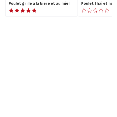
Poulet grillé à la bière et au miel
Poulet thaï et noui
ratings.NaN
ratings.0