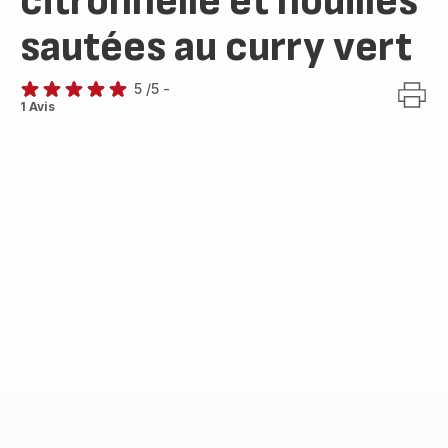
citronnelle et nouilles
sautées au curry vert
5
/5
-
Avis
1 Avis
5
étoiles
(moyenne)