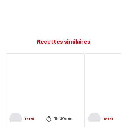
Recettes similaires
Poulet
Poulet
grillé
thaï
à
et
la
nouilles
bière
sautées
et
au
miel
1h 40min
Tefal
Tefal