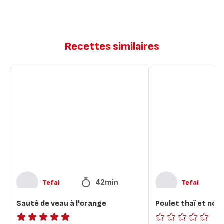
Recettes similaires
Sauté
Poulet
de
thaï
veau
et
à
nouilles
l'orange
sautées
42min
Tefal
Tefal
Sauté de veau à l'orange
Poulet thaï et noui