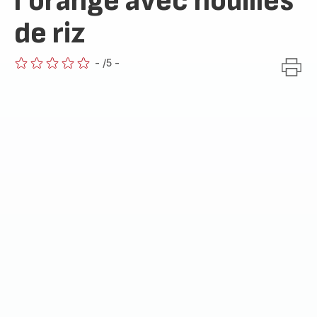
l'orange avec nouilles
de riz
-
/5
-
ratings.0