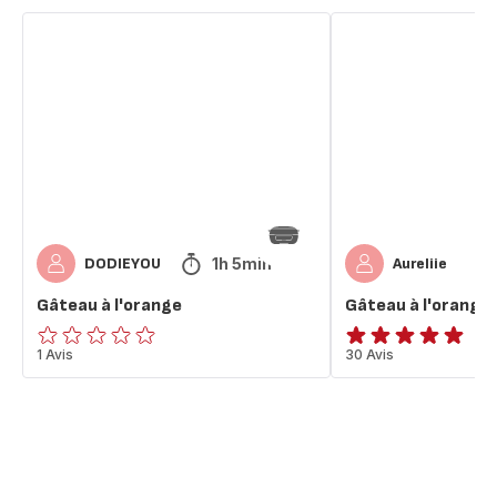
Gâteau
Gâteau
à
à
l'orange
l'orange
1h 5min
DODIEYOU
Aureliie
Gâteau à l'orange
Gâteau à l'orange
ratings.0
1 Avis
ratings.4.9
30 Avis