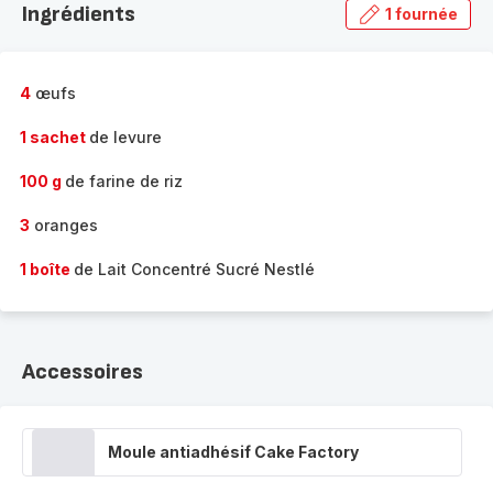
Ingrédients
1 fournée
gamme
complète
-
4
œufs
1 sachet
de levure
100 g
de farine de riz
3
oranges
1 boîte
de Lait Concentré Sucré Nestlé
Accessoires
Moule antiadhésif Cake Factory