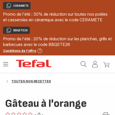
CERAMETE
Copier
Promo de l'été : 30% de réduction sur toutes nos poêles
et casseroles en céramique avec le code CERAMETE
BBQETE26
Copier
Promo de l'été : 20% de réduction sur les planchas, grills et
barbecues avec le code BBQETE26
Conditions de l'offre
Accueil
Ouvrir
Mon
Mon
Tefal
le
compte
panie
menu
TOUTES NOS RECETTES
Gâteau à l'orange
-
/5
-