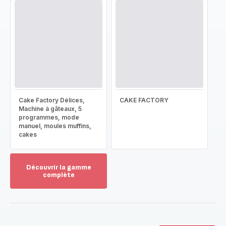
Cake Factory Délices,
CAKE FACTORY
Machine à gâteaux, 5
programmes, mode
manuel, moules muffins,
cakes
Découvrir la gamme
complète
Voir
plus...
-
Découvrir
la