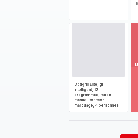
s
D
Vo
pl
Optigrill Elite, grill
-
intelligent, 12
Dé
programmes, mode
manuel, fonction
la
marquage, 4 personnes
g
co
-