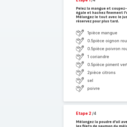
Pelez la mangue et coupez-l
égale et hachez finement l’o
Mélangez le tout avec le jus
réservez pour plus tard.
1pièce mangue
0.5pièce oignon ro
0.5pièce poivron ro
1 coriandre
0.5pièce piment ver
2pièce citrons
sel
poivre
Etape 2
/4
Mélangez la poudre d’ail ave
les filets de saumon du mél