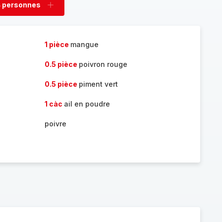
 personnes
rimer
Ajouter
sonnes
personnes
1 pièce
mangue
0.5 pièce
poivron rouge
0.5 pièce
piment vert
1 càc
ail en poudre
poivre