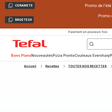
Promo de l'été
CERAMETE
Copier
Promo d
BBQETE26
Copier
Paiement en plusieurs fois
["Poêles
inox,
Accueil
Cake
Factory,
Tefal
Planchas,
Céramique..."]
Bons Plans
Nouveautés
Pizza Pronto
Couteaux Eversharp
P
Accueil
Recettes
TOUTES NOS RECETTES