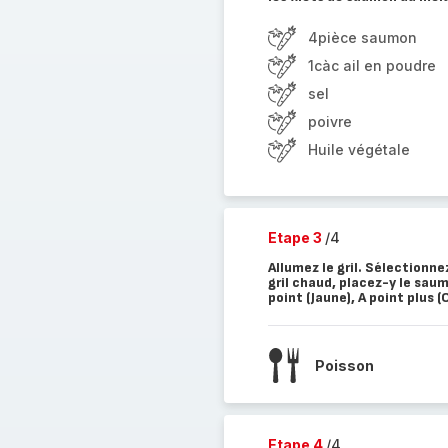
4pièce saumon
1càc ail en poudre
sel
poivre
Huile végétale
Etape 3
/4
Allumez le gril. Sélectionn
gril chaud, placez-y le sau
point (Jaune), A point plus (
Poisson
Etape 4
/4