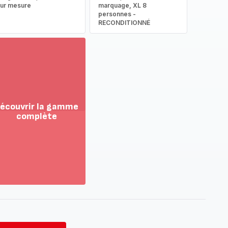
ur mesure
marquage, XL 8
personnes -
RECONDITIONNÉ
écouvrir la gamme
complète
ir
us...
couvrir
amme
mplète