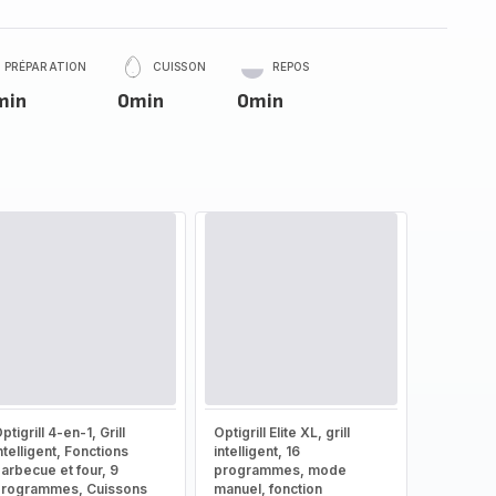
PRÉPARATION
CUISSON
REPOS
min
0min
0min
ptigrill 4-en-1, Grill
Optigrill Elite XL, grill
ntelligent, Fonctions
intelligent, 16
arbecue et four, 9
programmes, mode
rogrammes, Cuissons
manuel, fonction