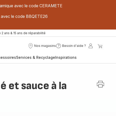
 céramique avec le code CERAMETE
ues avec le code BBQETE26
 2 ans & 15 ans de réparabilité
Nos magasins
Besoin d'aide ?
Nos
Besoin
Mon
Mon
magasins
d'aide
compte
panier
cessoires
Services & Recyclage
Inspirations
?
é et sauce à la