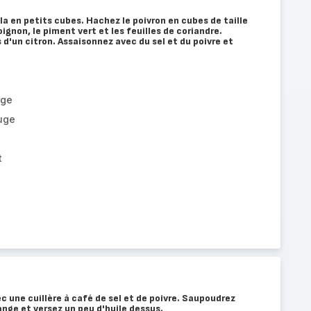
a en petits cubes. Hachez le poivron en cubes de taille
ignon, le piment vert et les feuilles de coriandre.
 d'un citron. Assaisonnez avec du sel et du poivre et
uge
uge
t
c une cuillère à café de sel et de poivre. Saupoudrez
ange et versez un peu d'huile dessus.