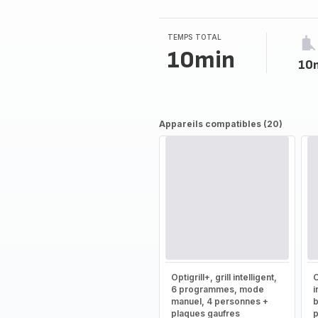
TEMPS TOTAL
10min
10
Appareils compatibles (20)
Optigrill+, grill intelligent,
O
6 programmes, mode
i
manuel, 4 personnes +
b
plaques gaufres
p