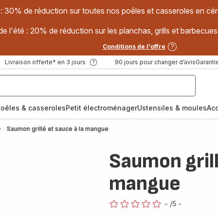
 : 30% de réduction sur toutes nos poêles et casseroles en
e l'été : 20% de réduction sur les planchas, grills et barbec
Conditions de l'offre
Livraison offerte* en 3 jours
90 jours pour changer d’avis
Garantie
oêles & casseroles
Petit électroménager
Ustensiles & moules
Ac
Saumon grillé et sauce à la mangue
Saumon grill
mangue
-
/5
-
ratings.0