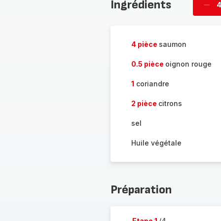
Ingrédients
4
Supp
per
4 pièce
saumon
0.5 pièce
oignon rouge
1
coriandre
2 pièce
citrons
sel
Huile végétale
Préparation
Etape 1
/4