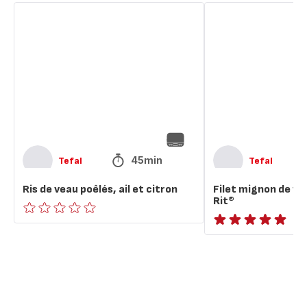
Ris
Filet
de
mignon
veau
de
poêlés,
veau
ail
à
et
la
citron
Vache
qui
Rit®
45min
Tefal
Tefal
Ris de veau poêlés, ail et citron
Filet mignon de vea
Rit®
ratings.0
ratings.NaN