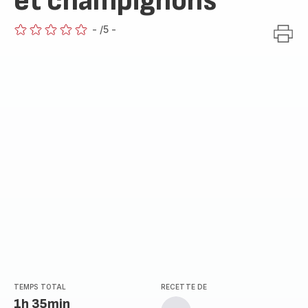
et champignons
-
/5
-
ratings.0
TEMPS TOTAL
RECETTE DE
1h 35min