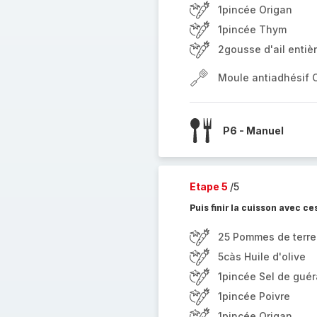
1pincée Origan
1pincée Thym
2gousse d'ail entiè
Moule antiadhésif 
P6 - Manuel
Etape 5
/5
Puis finir la cuisson avec ce
25 Pommes de terre 
5càs Huile d'olive
1pincée Sel de gué
1pincée Poivre
1pincée Origan