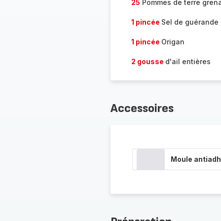
25
Pommes de terre grena
1 pincée
Sel de guérande
1 pincée
Origan
2 gousse
d'ail entières
Accessoires
Moule antiadh