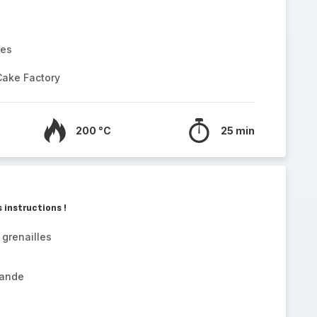
res
Cake Factory
200 °C
25 min
s instructions !
grenailles
rande