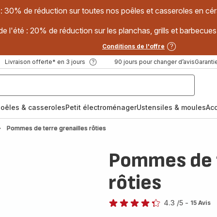
 : 30% de réduction sur toutes nos poêles et casseroles en
e l'été : 20% de réduction sur les planchas, grills et barbec
Conditions de l'offre
Livraison offerte* en 3 jours
90 jours pour changer d’avis
Garantie
oêles & casseroles
Petit électroménager
Ustensiles & moules
Ac
Pommes de terre grenailles rôties
Pommes de t
rôties
4.3
/5
-
15 Avis
ratings.4.3