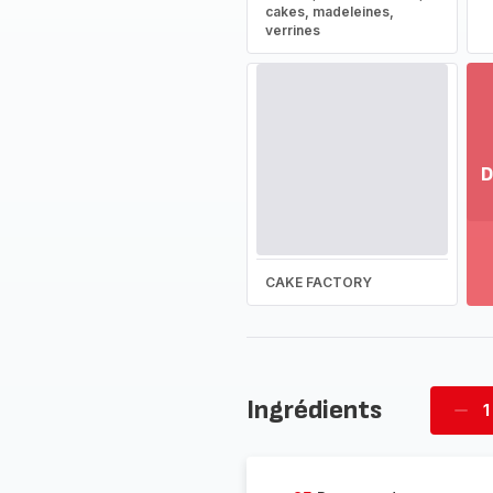
cakes, madeleines,
verrines
D
Vo
pl
-
Dé
CAKE FACTORY
la
g
co
-
Ingrédients
1
Supp
four