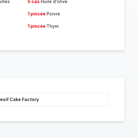
illes
5 càs
Huile d'olive
1 pincée
Poivre
1 pincée
Thym
ésif Cake Factory