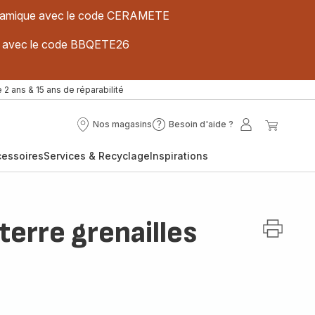
 céramique avec le code CERAMETE
ues avec le code BBQETE26
 2 ans & 15 ans de réparabilité
Nos magasins
Besoin d'aide ?
Nos
Besoin
Mon
Mon
magasins
d'aide
compte
panier
cessoires
Services & Recyclage
Inspirations
?
erre grenailles