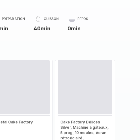
PRÉPARATION
CUISSON
REPOS
min
40min
0min
efal Cake Factory
Cake Factory Délices
Silver, Machine à gâteaux,
5 prog, 10 moules, écran
rétroéclairé,