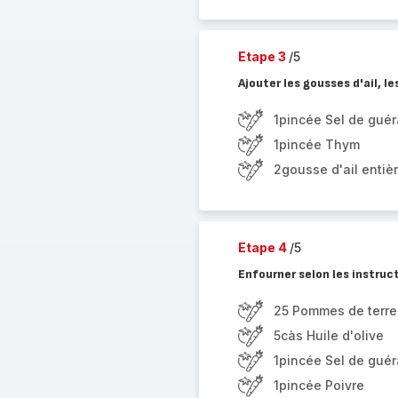
Etape 3
/5
Ajouter les gousses d'ail, l
1pincée Sel de gué
1pincée Thym
2gousse d'ail entiè
Etape 4
/5
Enfourner selon les instruc
25 Pommes de terre 
5càs Huile d'olive
1pincée Sel de gué
1pincée Poivre