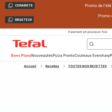
Promo de l'été
CERAMETE
Copier
Promo d
BBQETE26
Copier
Paiement en plusieurs fois
["Poêles
inox,
Accueil
Cake
Factory,
Tefal
Planchas,
Céramique..."]
Bons Plans
Nouveautés
Pizza Pronto
Couteaux Eversharp
P
Accueil
Recettes
TOUTES NOS RECETTES