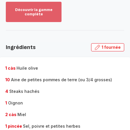
Découvrir la gamme
complète
Voir
plus...
-
Découvrir
la
Ingrédients
1 fournée
gamme
complète
-
1 càs
Huile olive
10
Aine de petites pommes de terre (ou 3/4 grosses)
4
Steaks hachés
1
Oignon
2 càs
Miel
1 pincée
Sel, poivre et petites herbes