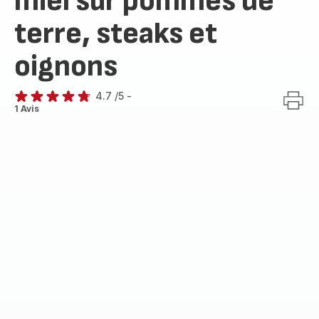
miel sur pommes de
terre, steaks et
oignons
4.7
/5
-
ratings.4.7
1 Avis