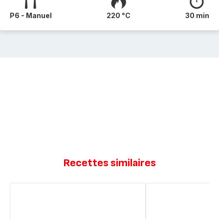
P6 - Manuel
220 °C
30 min
Recettes similaires
Camembert
Steak
au
&
miel
pommes
rôti
de