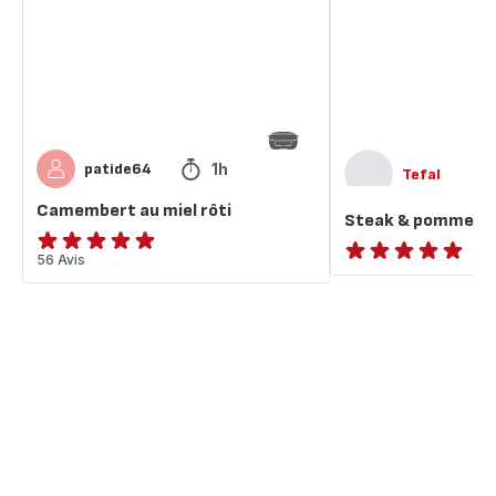
terre
1h
patide64
Tefal
Camembert au miel rôti
Steak & pommes d
ratings.4.9
56 Avis
ratings.NaN