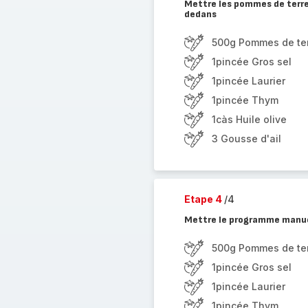
Mettre les pommes de terre 
dedans
500g Pommes de ter
1pincée Gros sel
1pincée Laurier
1pincée Thym
1càs Huile olive
3 Gousse d'ail
Etape 4
/4
Mettre le programme manue
500g Pommes de ter
1pincée Gros sel
1pincée Laurier
1pincée Thym