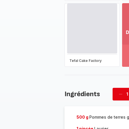
D
Vo
pl
-
Dé
Tefal Cake Factory
la
g
co
-
Ingrédients
1
Supp
four
500 g
Pommes de terres g
1 pincée
Laurier