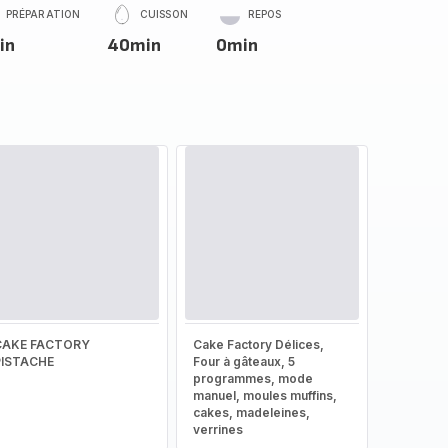
PRÉPARATION
CUISSON
REPOS
in
40min
0min
CAKE FACTORY
Cake Factory Délices,
PISTACHE
Four à gâteaux, 5
programmes, mode
manuel, moules muffins,
cakes, madeleines,
verrines