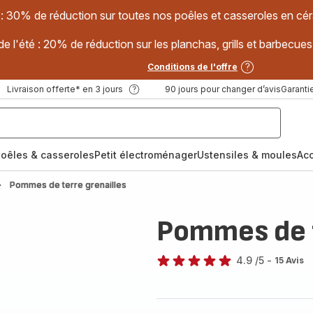
 : 30% de réduction sur toutes nos poêles et casseroles en
e l'été : 20% de réduction sur les planchas, grills et barbec
Conditions de l'offre
Livraison offerte* en 3 jours
90 jours pour changer d’avis
Garantie
oêles & casseroles
Petit électroménager
Ustensiles & moules
Ac
Pommes de terre grenailles
Pommes de t
4.9
/5
-
15 Avis
ratings.4.9