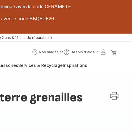
 céramique avec le code CERAMETE
ues avec le code BBQETE26
 2 ans & 15 ans de réparabilité
Nos magasins
Besoin d'aide ?
Nos
Besoin
Mon
Mon
magasins
d'aide
compte
panier
cessoires
Services & Recyclage
Inspirations
?
erre grenailles