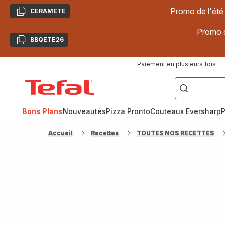
Promo de l'été
CERAMETE
Copier
Promo d
BBQETE26
Copier
Paiement en plusieurs fois
["Poêles
inox,
Accueil
Cake
Factory,
Tefal
Planchas,
Céramique..."]
Bons Plans
Nouveautés
Pizza Pronto
Couteaux Eversharp
P
Accueil
Recettes
TOUTES NOS RECETTES