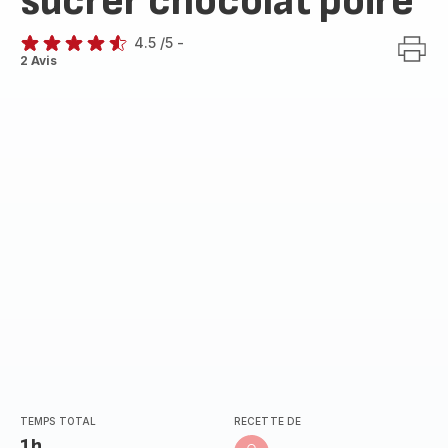
sucrer chocolat poire
4.5
/5
-
ratings.4.5
2 Avis
TEMPS TOTAL
RECETTE DE
1h