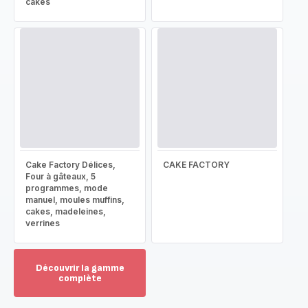
cakes
Cake Factory Délices,
CAKE FACTORY
Four à gâteaux, 5
programmes, mode
manuel, moules muffins,
cakes, madeleines,
verrines
Découvrir la gamme
complète
Voir
plus...