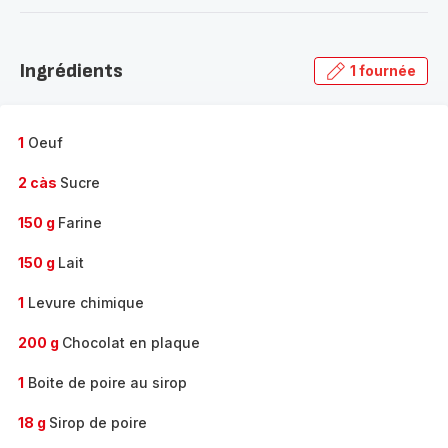
-
Découvrir
la
Ingrédients
1 fournée
gamme
complète
-
1
Oeuf
2 càs
Sucre
150 g
Farine
150 g
Lait
1
Levure chimique
200 g
Chocolat en plaque
1
Boite de poire au sirop
18 g
Sirop de poire