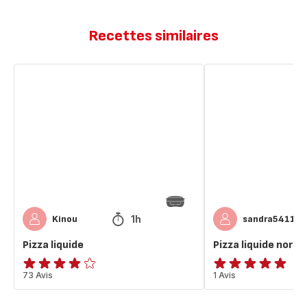
Recettes similaires
Pizza
Pizza
liquide
liquide
nordique
1h
Kinou
sandra54110
Pizza liquide
Pizza liquide nordi
ratings.3.8
73 Avis
Avis
1 Avis
5
étoiles