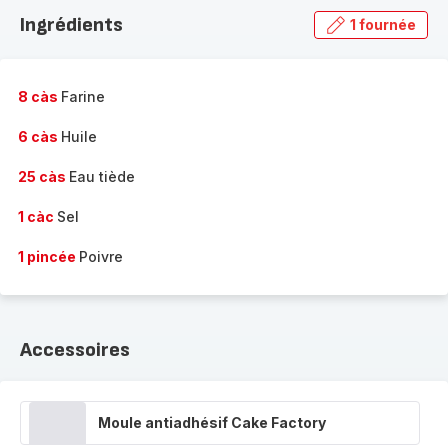
la
Ingrédients
1 fournée
gamme
complète
-
8 càs
Farine
6 càs
Huile
25 càs
Eau tiède
1 càc
Sel
1 pincée
Poivre
Accessoires
Moule antiadhésif Cake Factory