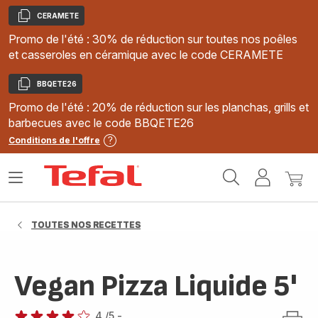
CERAMETE
Copier
Promo de l'été : 30% de réduction sur toutes nos poêles
et casseroles en céramique avec le code CERAMETE
BBQETE26
Copier
Promo de l'été : 20% de réduction sur les planchas, grills et
barbecues avec le code BBQETE26
Conditions de l'offre
Accueil
Ouvrir
Mon
Mon
Tefal
le
compte
panie
menu
TOUTES NOS RECETTES
Vegan Pizza Liquide 5'
4
/5
-