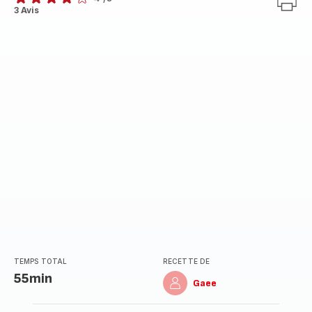
Avis
3 Avis
4
étoiles
(moyenne)
TEMPS TOTAL
RECETTE DE
55min
Gaee