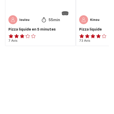
55min
loulou
Kinou
Pizza liquide en 5 minutes
Pizza liquide
ratings.3.2
7 Avis
ratings.3.8
73 Avis