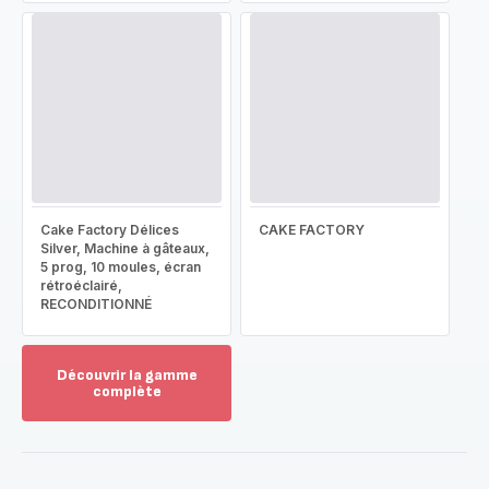
Cake Factory Délices
CAKE FACTORY
Silver, Machine à gâteaux,
5 prog, 10 moules, écran
rétroéclairé,
RECONDITIONNÉ
Découvrir la gamme
complète
Voir
plus...
-
Découvrir