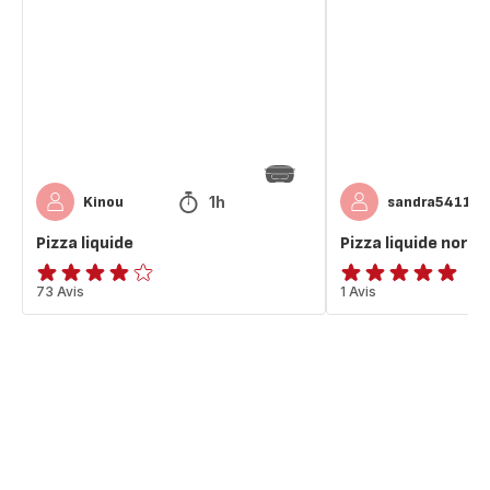
nordique
1h
Kinou
sandra54110
Pizza liquide
Pizza liquide nordi
ratings.3.8
73 Avis
Avis
1 Avis
5
étoiles
(moyenne)