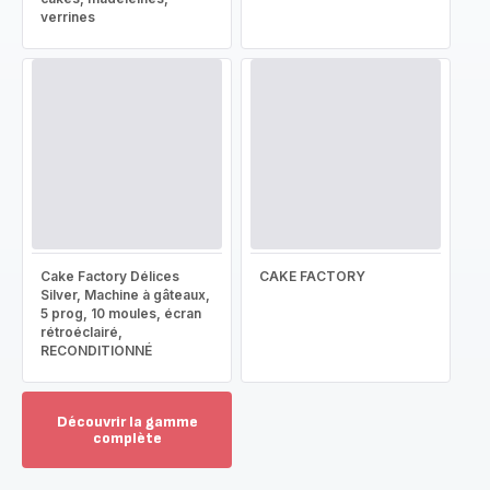
verrines
Cake Factory Délices
CAKE FACTORY
Silver, Machine à gâteaux,
5 prog, 10 moules, écran
rétroéclairé,
RECONDITIONNÉ
Découvrir la gamme
complète
Voir
plus...