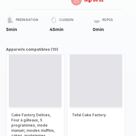
Gigi du 02
PRÉPARATION
CUISSON
REPOS
5min
45min
0min
Appareils compatibles (10)
Cake Factory Délices,
Tefal Cake Factory
Four à gâteaux, 5
programmes, mode
manuel, moules muffins,
cakes, madeleines,