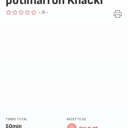
potimarron Knacki
-
/5
-
ratings.0
TEMPS TOTAL
RECETTE DE
50min