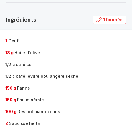
-
Découvrir
la
Ingrédients
1 fournée
gamme
complète
-
1
Oeuf
18 g
Huile d'olive
1/2 c café sel
1/2 c café levure boulangère sèche
150 g
Farine
150 g
Eau minérale
100 g
Dès potimarron cuits
2
Saucisse herta