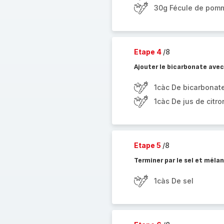
30g Fécule de pomm
Etape 4
/8
Ajouter le bicarbonate avec 
1càc De bicarbonat
1càc De jus de citro
Etape 5
/8
Terminer par le sel et méla
1càs De sel