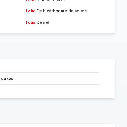
1 càc
De bicarbonate de soude
1 càs
De sel
i cakes