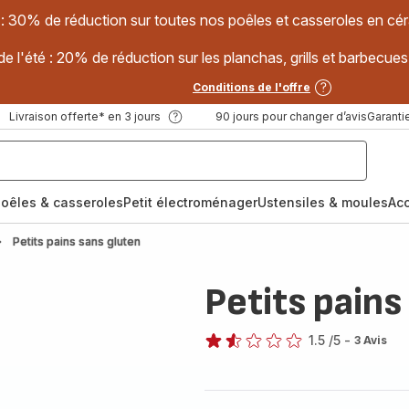
 : 30% de réduction sur toutes nos poêles et casseroles en
e l'été : 20% de réduction sur les planchas, grills et barbec
Conditions de l'offre
Livraison offerte* en 3 jours
90 jours pour changer d’avis
Garantie
oêles & casseroles
Petit électroménager
Ustensiles & moules
Ac
Petits pains sans gluten
Petits pains
1.5
/5
-
3 Avis
ratings.1.5