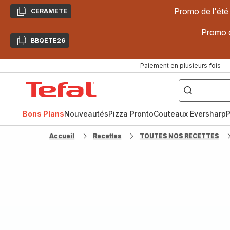
Promo de l'été
CERAMETE
Copier
Promo d
BBQETE26
Copier
Paiement en plusieurs fois
["Poêles
inox,
Accueil
Cake
Factory,
Tefal
Planchas,
Céramique..."]
Bons Plans
Nouveautés
Pizza Pronto
Couteaux Eversharp
P
Accueil
Recettes
TOUTES NOS RECETTES