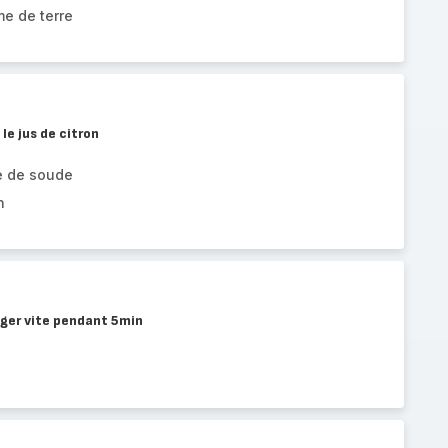
e de terre
le jus de citron
e de soude
n
nger vite pendant 5min