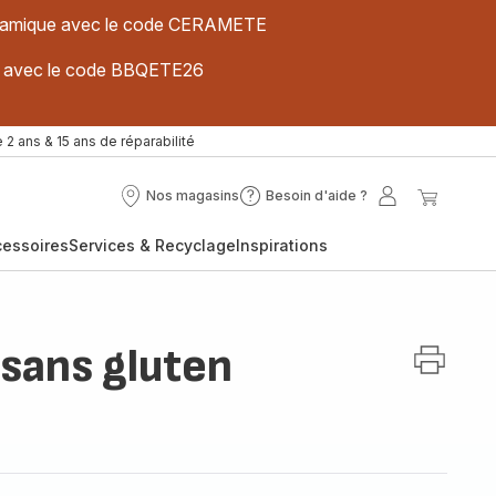
 céramique avec le code CERAMETE
ues avec le code BBQETE26
 2 ans & 15 ans de réparabilité
Nos magasins
Besoin d'aide ?
Nos
Besoin
Mon
Mon
magasins
d'aide
compte
panier
cessoires
Services & Recyclage
Inspirations
?
 sans gluten