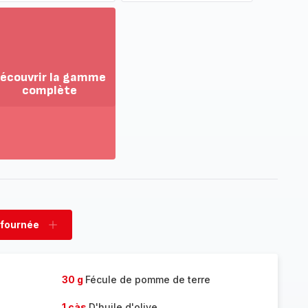
écouvrir la gamme
complète
ir
us...
couvrir
amme
mplète
 fournée
rimer
Ajouter
née
fournée
30 g
Fécule de pomme de terre
1 càs
D'huile d'olive