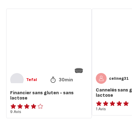
Financier
Cannelés
sans
sans
gluten
gluten
-
et
sans
sans
lactose
lactose
celineg31
30min
Tefal
Cannelés sans glu
Financier sans gluten - sans
lactose
lactose
Avis
1 Avis
ratings.3.8
9 Avis
5
étoiles
(moyenne)