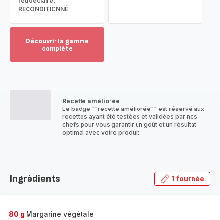
rétroéclairé,
RECONDITIONNÉ
Découvrir la gamme
complète
Voir
plus...
-
Découvrir
la
Recette améliorée
gamme
Le badge ""recette améliorée"" est réservé aux
complète
recettes ayant été testées et validées par nos
-
chefs pour vous garantir un goût et un résultat
optimal avec votre produit.
Ingrédients
1 fournée
80 g
Margarine végétale