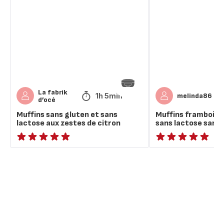
gluten
sans
et
gluten
sans
sans
lactose
lactose
aux
sans
zestes
sucre
de
citron
La fabrik
1h 5min
melinda86
d’océ
Muffins sans gluten et sans
Muffins framboise
lactose aux zestes de citron
sans lactose sans 
ratings.NaN
ratings.NaN