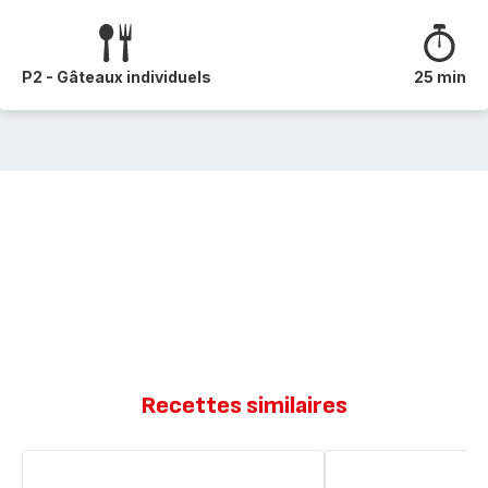
P2 - Gâteaux individuels
25 min
Recettes similaires
Muffins
Muffins
sans
framboises