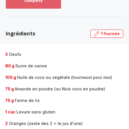
complète
Voir
plus...
-
Découvrir
la
Ingrédients
1 fournée
gamme
complète
-
3
Oeufs
80 g
Sucre de canne
100 g
Huile de coco ou végétale (tournesol pour moi)
75 g
Amande en poudre (ou Noix coco en poudre)
75 g
Farine de riz
1 càc
Levure sans gluten
2
Oranges (zeste des 2 + le jus d'une)