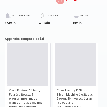
GRENOU
PRÉPARATION
CUISSON
REPOS
15min
40min
0min
Appareils compatibles (4)
Cake Factory Délices,
Cake Factory Délices
Four à gâteaux, 5
Silver, Machine à gâteaux,
programmes, mode
5 prog, 10 moules, écran
manuel, moules muffins,
rétroéclairé,
cakes, madeleines,
RECONDITIONNÉ