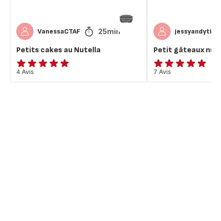
25min
VanessaCTAF
jessyandytim
Petits cakes au Nutella
Petit gâteaux nute
ratings.4.8
4 Avis
ratings.4.9
7 Avis