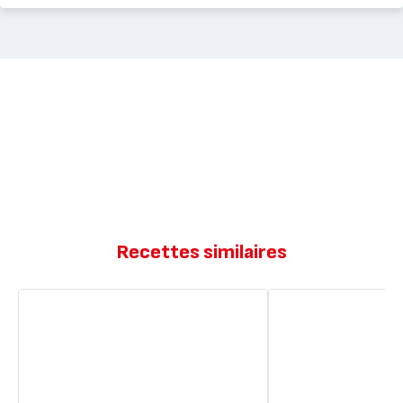
Recettes similaires
Cake
Cakes
au
moelleux
Nutella
Nutella