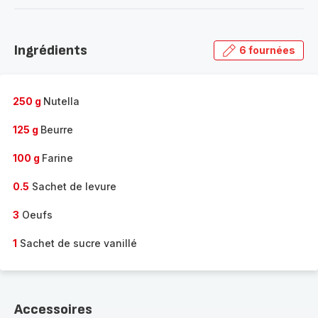
-
Découvrir
la
Ingrédients
6 fournées
gamme
complète
-
250 g
Nutella
125 g
Beurre
100 g
Farine
0.5
Sachet de levure
3
Oeufs
1
Sachet de sucre vanillé
Accessoires