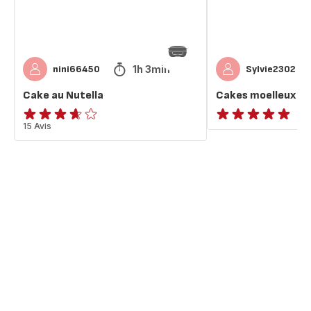
1h 3min
nini66450
Sylvie2302
Cake au Nutella
Cakes moelleux Nu
ratings.3.6
15 Avis
ratings.NaN