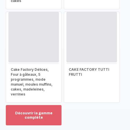
cakes
Cake Factory Délices,
CAKE FACTORY TUTTI
Four à gâteaux, 5
FRUTTI
programmes, mode
manuel, moules muffins,
cakes, madeleines,
verrines
Découvrir la gamme
complète
Voir
plus...