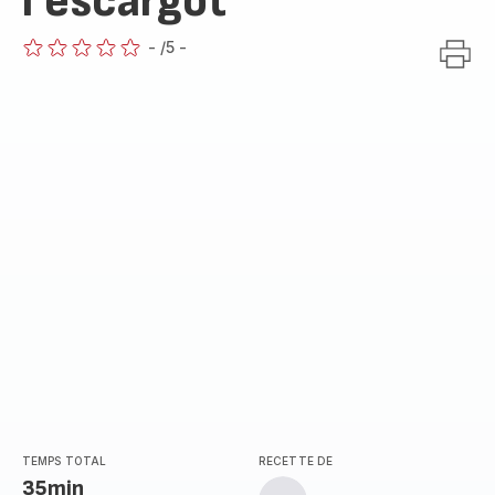
l'escargot
-
/5
-
ratings.0
TEMPS TOTAL
RECETTE DE
35min