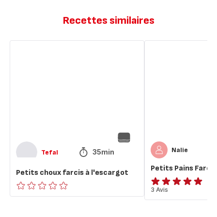
Recettes similaires
Petits
Petits
choux
Pains
farcis
Farcis
à
l'escargot
Nalie
35min
Tefal
Petits Pains Farcis
Petits choux farcis à l'escargot
Avis
3 Avis
ratings.0
5
étoiles