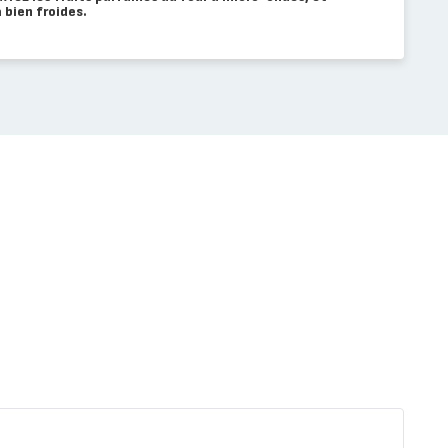
 bien froides.
Comp
aux