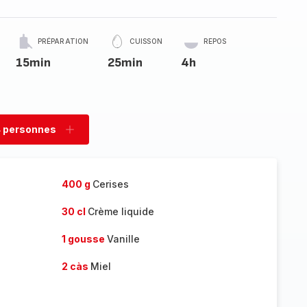
PRÉPARATION
CUISSON
REPOS
15min
25min
4h
 personnes
rimer
Ajouter
sonnes
personnes
400 g
Cerises
30 cl
Crème liquide
1 gousse
Vanille
2 càs
Miel