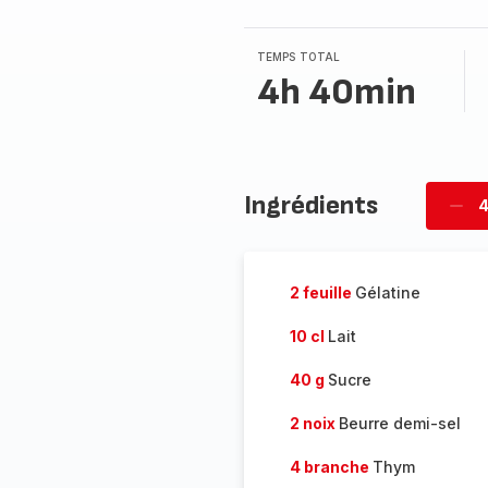
TEMPS TOTAL
4h 40min
Ingrédients
4
Supp
per
2 feuille
Gélatine
10 cl
Lait
40 g
Sucre
2 noix
Beurre demi-sel
4 branche
Thym