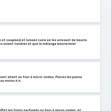
s et coupées) et laissez cuire en les arrosant de beurre
les soient tendres et que le mélange beurre/miel
ant allant au four à micro-ondes. Placez les panna
 au moins 4 h.
ffez les fruits parfumés au four à micro-ondes, et