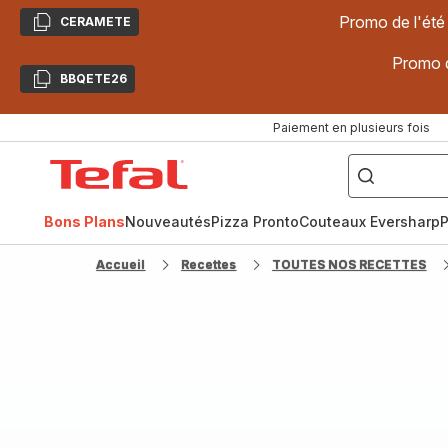
Promo de l'été
CERAMETE
Copier
Promo d
BBQETE26
Copier
Paiement en plusieurs fois
["Poêles
inox,
Accueil
Cake
Factory,
Tefal
Planchas,
Céramique..."]
Bons Plans
Nouveautés
Pizza Pronto
Couteaux Eversharp
P
Accueil
Recettes
TOUTES NOS RECETTES