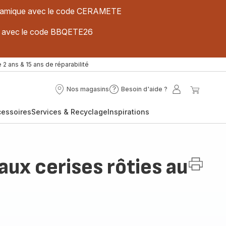
 céramique avec le code CERAMETE
ues avec le code BBQETE26
 2 ans & 15 ans de réparabilité
Nos magasins
Besoin d'aide ?
Nos
Besoin
Mon
Mon
magasins
d'aide
compte
panier
cessoires
Services & Recyclage
Inspirations
?
ux cerises rôties au