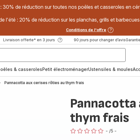
 : 30% de réduction sur toutes nos poêles et casseroles en
e l'été : 20% de réduction sur les planchas, grills et barbec
Conditions de l'offre
Livraison offerte* en 3 jours
90 jours pour changer d’avis
Garantie
oêles & casseroles
Petit électroménager
Ustensiles & moules
Ac
Pannacotta aux cerises rôties au thym frais
Pannacotta a
thym frais
-
/5
-
ratings.0