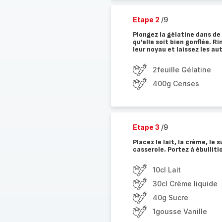
Etape 2
/9
Plongez la gélatine dans de 
qu’elle soit bien gonflée. R
leur noyau et laissez les au
2feuille Gélatine
400g Cerises
Etape 3
/9
Placez le lait, la crème, le 
casserole. Portez à ébulliti
10cl Lait
30cl Crème liquide
40g Sucre
1gousse Vanille