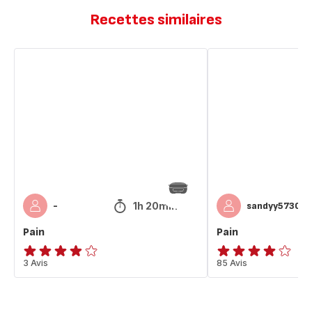
Recettes similaires
Pain
Pain
1h 20min
-
sandyy57300
Pain
Pain
ratings.3.8
3 Avis
Avis
85 Avis
4
étoiles
(moyenne)