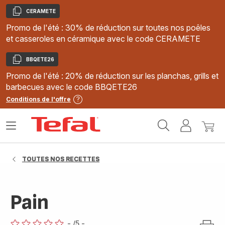
CERAMETE
Copier
Promo de l'été : 30% de réduction sur toutes nos poêles
et casseroles en céramique avec le code CERAMETE
BBQETE26
Copier
Promo de l'été : 20% de réduction sur les planchas, grills et
barbecues avec le code BBQETE26
Conditions de l'offre
Accueil
Ouvrir
Mon
Mon
Tefal
le
compte
panie
menu
TOUTES NOS RECETTES
Pain
-
/5
-