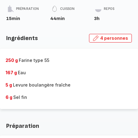
PRÉPARATION
CUISSON
REPOS
15min
44min
3h
Ingrédients
4 personnes
250 g
Farine type 55
167 g
Eau
5 g
Levure boulangère fraîche
6 g
Sel fin
Préparation