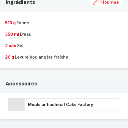
Ingrédients
1 fournée
gamme
complète
-
510 g
Farine
350 ml
D’eau
2 càc
Sel
20 g
Levure boulangère fraîche
Accessoires
Moule antiadhésif Cake Factory