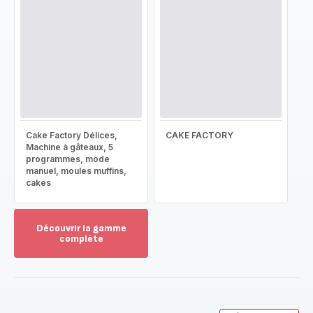
Cake Factory Délices,
CAKE FACTORY
Machine à gâteaux, 5
programmes, mode
manuel, moules muffins,
cakes
Découvrir la gamme
complète
Voir
plus...
-
Découvrir
la