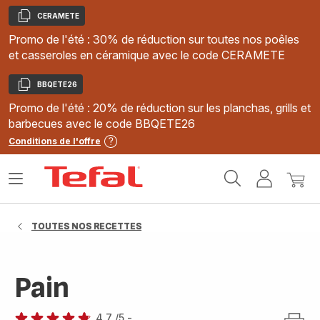
CERAMETE
Copier
Promo de l'été : 30% de réduction sur toutes nos poêles
et casseroles en céramique avec le code CERAMETE
BBQETE26
Copier
Promo de l'été : 20% de réduction sur les planchas, grills et
barbecues avec le code BBQETE26
Conditions de l'offre
Accueil
Ouvrir
Mon
Mon
Tefal
le
compte
panie
menu
TOUTES NOS RECETTES
Pain
4.7
/5
-