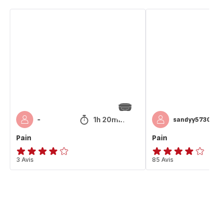
Pain
Pain
1h 20min
-
sandyy57300
Pain
Pain
ratings.3.8
3 Avis
Avis
85 Avis
4
étoiles
(moyenne)