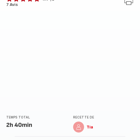
ratings.4.7
7 Avis
TEMPS TOTAL
RECETTE DE
2h 40min
Tia