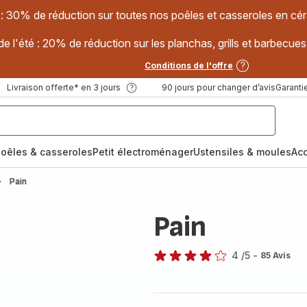
 : 30% de réduction sur toutes nos poêles et casseroles en
e l'été : 20% de réduction sur les planchas, grills et barbec
Conditions de l'offre
Livraison offerte* en 3 jours
90 jours pour changer d’avis
Garantie
oêles & casseroles
Petit électroménager
Ustensiles & moules
Ac
Pain
Pain
4
/5
-
85 Avis
Avis
4
étoiles