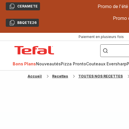
Promo de l'été
CERAMETE
Copier
Promo d
BBQETE26
Copier
Paiement en plusieurs fois
["Poêles
inox,
Accueil
Cake
Factory,
Tefal
Planchas,
Céramique..."]
Bons Plans
Nouveautés
Pizza Pronto
Couteaux Eversharp
P
Accueil
Recettes
TOUTES NOS RECETTES