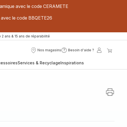
 céramique avec le code CERAMETE
ues avec le code BBQETE26
 2 ans & 15 ans de réparabilité
Nos magasins
Besoin d'aide ?
Nos
Besoin
Mon
Mon
magasins
d'aide
compte
panier
cessoires
Services & Recyclage
Inspirations
?