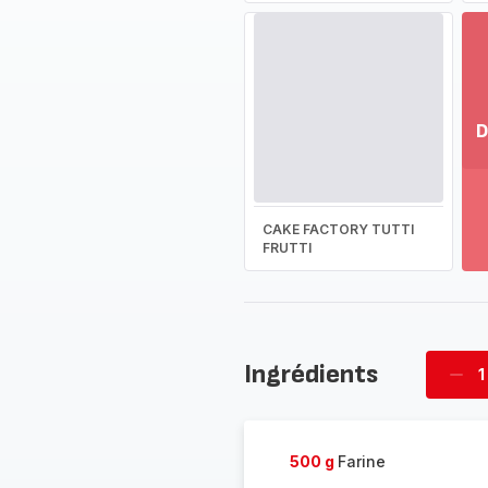
D
Vo
pl
-
CAKE FACTORY TUTTI
Dé
FRUTTI
la
g
co
-
Ingrédients
1
Supp
four
500 g
Farine