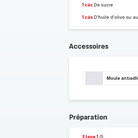
1 càc
De sucre
1 càs
D'huile d'olive ou a
Accessoires
Moule antiadh
Préparation
Etape 1
/5