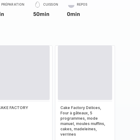
PRÉPARATION
CUISSON
REPOS
in
50min
0min
CAKE FACTORY
Cake Factory Délices,
Four à gâteaux, 5
programmes, mode
manuel, moules muffins,
cakes, madeleines,
verrines