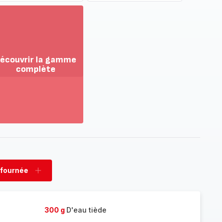
écouvrir la gamme
complète
ir
us...
couvrir
amme
mplète
 fournée
rimer
Ajouter
née
fournée
300 g
D'eau tiède