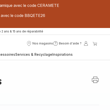
 céramique avec le code CERAMETE
ues avec le code BBQETE26
 2 ans & 15 ans de réparabilité
Nos magasins
Besoin d'aide ?
Nos
Besoin
Mon
Mon
magasins
d'aide
compte
panier
cessoires
Services & Recyclage
Inspirations
?
s