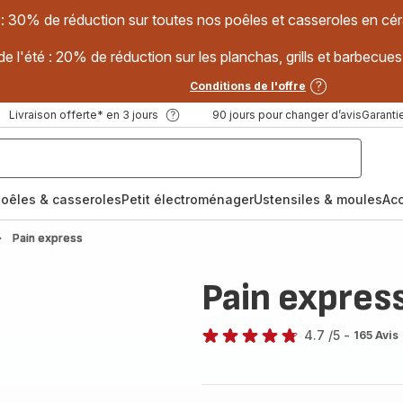
 : 30% de réduction sur toutes nos poêles et casseroles en
e l'été : 20% de réduction sur les planchas, grills et barbec
Conditions de l'offre
Livraison offerte* en 3 jours
90 jours pour changer d’avis
Garantie
oêles & casseroles
Petit électroménager
Ustensiles & moules
Ac
Pain express
Pain expres
4.7
/5
-
165 Avis
ratings.4.7