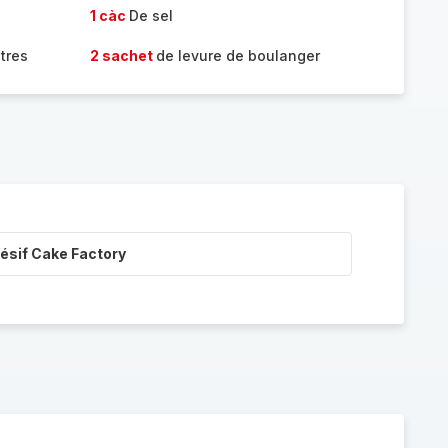
1 càc
De sel
utres
2 sachet
de levure de boulanger
ésif Cake Factory