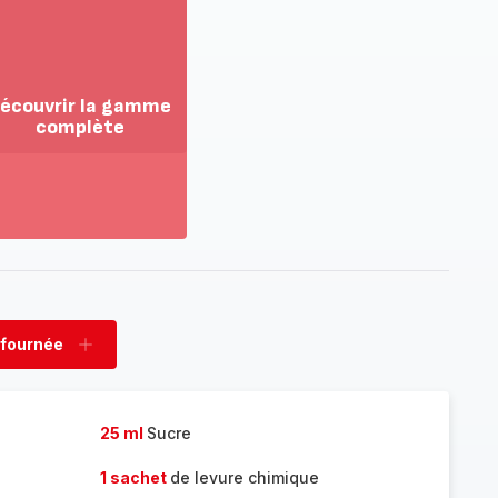
écouvrir la gamme
complète
ir
us...
couvrir
amme
mplète
 fournée
rimer
Ajouter
née
fournée
25 ml
Sucre
1 sachet
de levure chimique