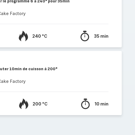
cer le programme 6 à 240° pour 35min
Cake Factory
240 °C
35 min
outer 10min de cuisson à 200°
Cake Factory
200 °C
10 min