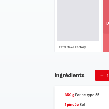
D
Vo
pl
-
Dé
Tefal Cake Factory
la
g
co
-
Ingrédients
1
Supp
four
350 g
Farine type 55
1 pincée
Sel