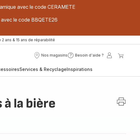
 céramique avec le code CERAMETE
ues avec le code BBQETE26
 2 ans & 15 ans de réparabilité
Nos magasins
Besoin d'aide ?
Nos
Besoin
Mon
Mon
magasins
d'aide
compte
panier
cessoires
Services & Recyclage
Inspirations
?
 à la bière