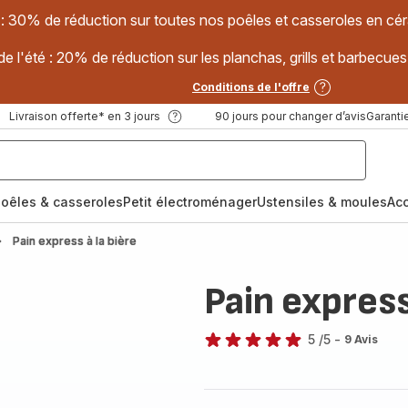
 : 30% de réduction sur toutes nos poêles et casseroles en
e l'été : 20% de réduction sur les planchas, grills et barbec
Conditions de l'offre
Livraison offerte* en 3 jours
90 jours pour changer d’avis
Garantie
oêles & casseroles
Petit électroménager
Ustensiles & moules
Ac
Pain express à la bière
Pain express
5
/5
-
9 Avis
Avis
5
étoiles