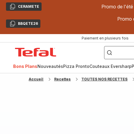
Promo de l'été
CERAMETE
Copier
Promo d
BBQETE26
Copier
Paiement en plusieurs fois
["Poêles
inox,
Accueil
Cake
Factory,
Tefal
Planchas,
Céramique..."]
Bons Plans
Nouveautés
Pizza Pronto
Couteaux Eversharp
P
Accueil
Recettes
TOUTES NOS RECETTES