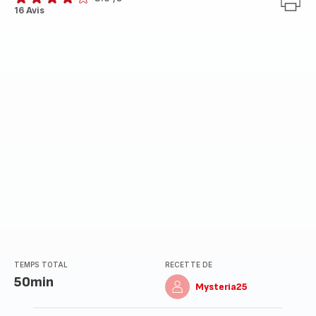
ratings.3.9
16 Avis
TEMPS TOTAL
RECETTE DE
50min
Mysteria25