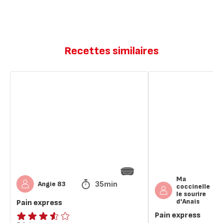
Recettes similaires
Pain
Pain
express
express
Ma
35min
Angie 83
coccinelle
le sourire
d'Anais
Pain express
Pain express