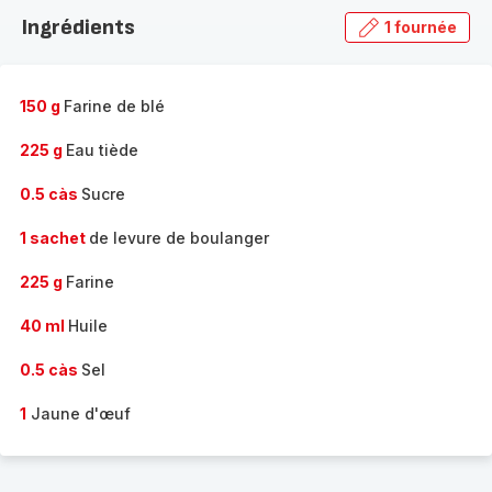
la
Ingrédients
1 fournée
gamme
complète
-
150 g
Farine de blé
225 g
Eau tiède
0.5 càs
Sucre
1 sachet
de levure de boulanger
225 g
Farine
40 ml
Huile
0.5 càs
Sel
1
Jaune d'œuf