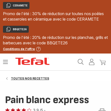
CERAMETE
Copier
Promo de l'été : 30% de réduction sur toutes nos poêles
et casseroles en céramique avec le code CERAMETE
BBQETE26
Copier
Promo de l'été : 20% de réduction sur les planchas, grills et
barbecues avec le code BBQETE26
Conditions de l'offre
Accueil
Ouvrir
Mon
Mon
Tefal
le
compte
panie
menu
TOUTES NOS RECETTES
Pain blanc express
3.9
/5
-