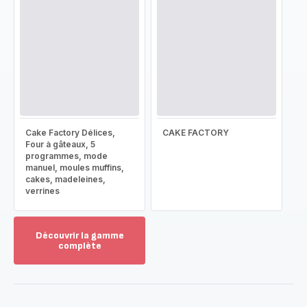
Cake Factory Délices,
CAKE FACTORY
Four à gâteaux, 5
programmes, mode
manuel, moules muffins,
cakes, madeleines,
verrines
Découvrir la gamme
complète
Voir
plus...
-
Découvrir