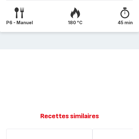
P6 - Manuel
180 °C
45 min
Recettes similaires
Pain
Tranches
de
de