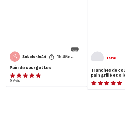
courgettes
courgettes,
mix
de
pain
grillé
et
olives
1h 45min
Sebeloklo44
Tefal
Pain de courgettes
Tranches de courg
pain grillé et olives
ratings.4.9
9 Avis
ratings.NaN