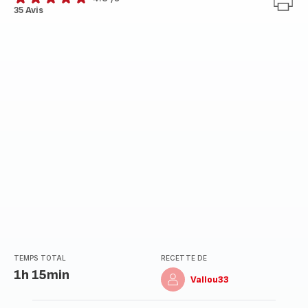
ratings.4.8
35 Avis
TEMPS TOTAL
RECETTE DE
1h 15min
Vallou33