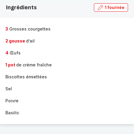
la
Ingrédients
1 fournée
gamme
complète
-
3
Grosses courgettes
2 gousse
d’ail
4
Œufs
1 pot
de crème fraîche
Biscottes émiettées
Sel
Poivre
Basilic