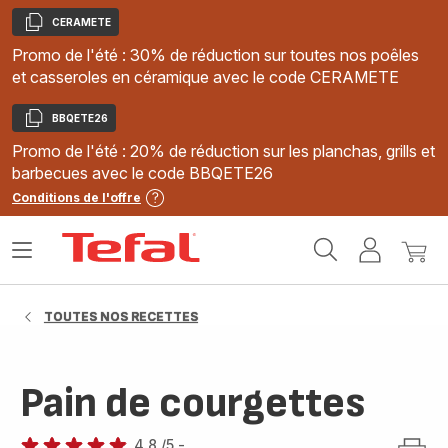
CERAMETE
Copier
Promo de l'été : 30% de réduction sur toutes nos poêles
et casseroles en céramique avec le code CERAMETE
BBQETE26
Copier
Promo de l'été : 20% de réduction sur les planchas, grills et
barbecues avec le code BBQETE26
Conditions de l'offre
Accueil
Ouvrir
Mon
Mon
Tefal
le
compte
panie
menu
TOUTES NOS RECETTES
Pain de courgettes
4.8
/5
-