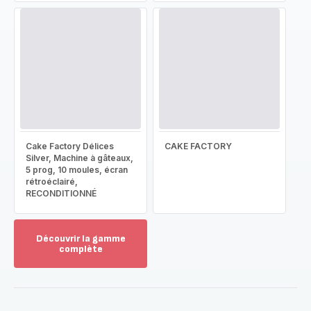
Cake Factory Délices
CAKE FACTORY
Silver, Machine à gâteaux,
5 prog, 10 moules, écran
rétroéclairé,
RECONDITIONNÉ
Découvrir la gamme
complète
Voir
plus...
-
Découvrir