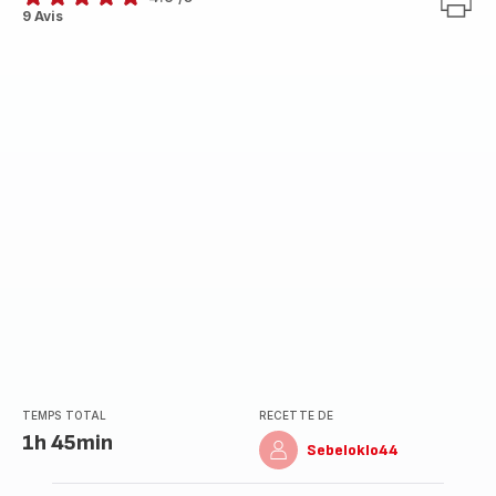
ratings.4.9
9 Avis
TEMPS TOTAL
RECETTE DE
1h 45min
Sebeloklo44