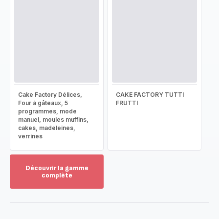
Cake Factory Délices,
CAKE FACTORY TUTTI
Four à gâteaux, 5
FRUTTI
programmes, mode
manuel, moules muffins,
cakes, madeleines,
verrines
Découvrir la gamme
complète
Voir
plus...
-
Découvrir