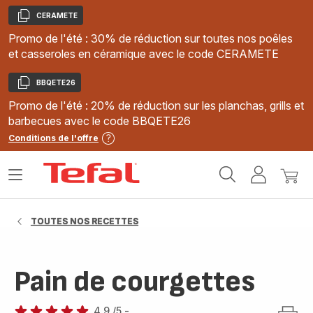
CERAMETE
Copier
Promo de l'été : 30% de réduction sur toutes nos poêles
et casseroles en céramique avec le code CERAMETE
BBQETE26
Copier
Promo de l'été : 20% de réduction sur les planchas, grills et
barbecues avec le code BBQETE26
Conditions de l'offre
Accueil
Ouvrir
Mon
Mon
Tefal
le
compte
panie
menu
TOUTES NOS RECETTES
Pain de courgettes
4.9
/5
-