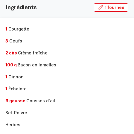
la
Ingrédients
1 fournée
gamme
complète
-
1
Courgette
3
Oeufs
2 càs
Crème fraîche
100 g
Bacon en lamelles
1
Oignon
1
Échalote
6 gousse
Gousses d'ail
Sel-Poivre
Herbes