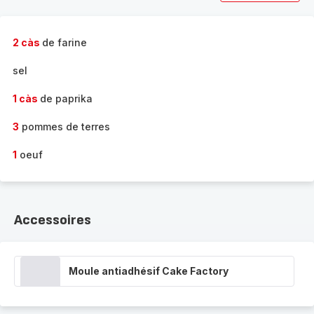
2 càs
de farine
sel
1 càs
de paprika
3
pommes de terres
1
oeuf
Accessoires
Moule antiadhésif Cake Factory