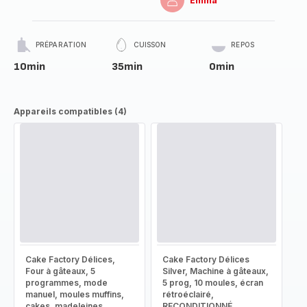
Emma
PRÉPARATION
CUISSON
REPOS
10min
35min
0min
Appareils compatibles (4)
Cake Factory Délices,
Cake Factory Délices
Four à gâteaux, 5
Silver, Machine à gâteaux,
programmes, mode
5 prog, 10 moules, écran
manuel, moules muffins,
rétroéclairé,
cakes, madeleines,
RECONDITIONNÉ