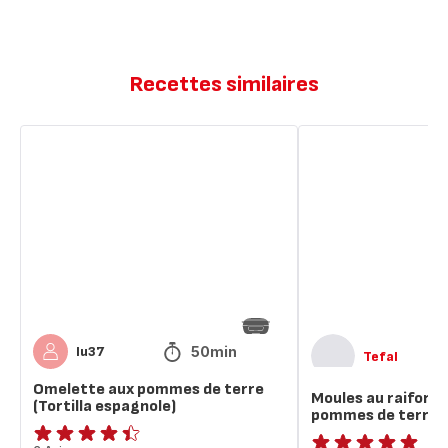
Recettes similaires
Omelette
Moules
aux
au
pommes
raifort
de
à
terre
la
(Tortilla
scandinave,
espagnole)
pommes
de
terre
fondantes
50min
lu37
Tefal
Omelette aux pommes de terre
Moules au raifort 
(Tortilla espagnole)
pommes de terre 