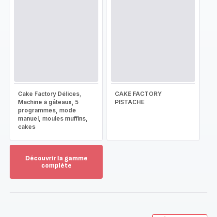
Cake Factory Délices,
CAKE FACTORY
Machine à gâteaux, 5
PISTACHE
programmes, mode
manuel, moules muffins,
cakes
Découvrir la gamme
complète
Voir
plus...
-
Découvrir
la