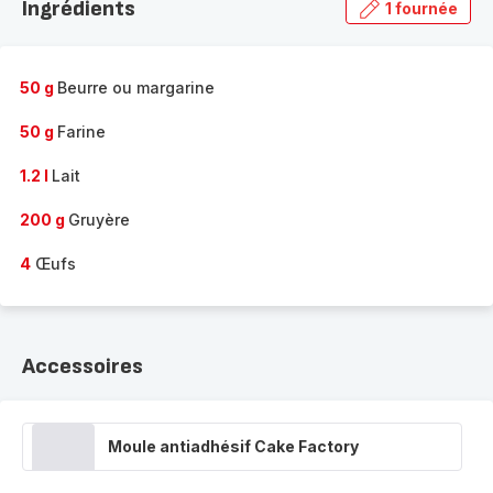
Ingrédients
1 fournée
gamme
complète
-
50 g
Beurre ou margarine
50 g
Farine
1.2 l
Lait
200 g
Gruyère
4
Œufs
Accessoires
Moule antiadhésif Cake Factory