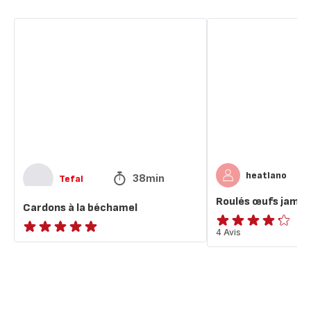
Cardons
Roulés
à
œufs
la
jambon
béchamel
béchamel
heatlano
38min
Tefal
Roulés œufs jamb
Cardons à la béchamel
ratings.4.2
4 Avis
ratings.NaN