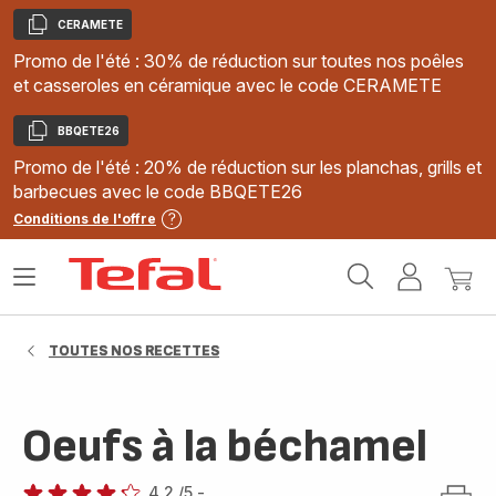
CERAMETE
Copier
Promo de l'été : 30% de réduction sur toutes nos poêles
et casseroles en céramique avec le code CERAMETE
BBQETE26
Copier
Promo de l'été : 20% de réduction sur les planchas, grills et
barbecues avec le code BBQETE26
Conditions de l'offre
Accueil
Ouvrir
Mon
Mon
Tefal
le
compte
panie
menu
TOUTES NOS RECETTES
Oeufs à la béchamel
4.2
/5
-