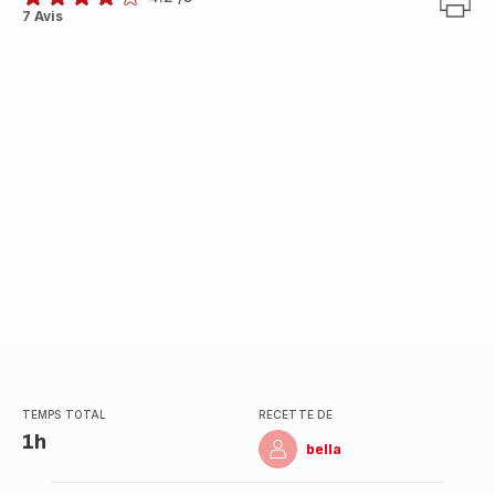
ratings.4.2
7 Avis
TEMPS TOTAL
RECETTE DE
1h
bella