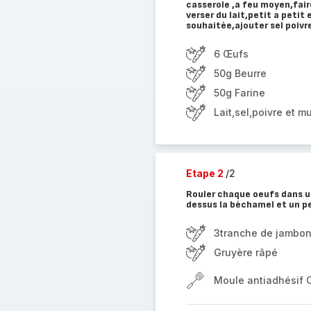
casserole ,a feu moyen,fair
verser du lait,petit a peti
souhaitée,ajouter sel poivr
6 Œufs
50g Beurre
50g Farine
Lait,sel,poivre et 
Etape 2
/2
Rouler chaque oeufs dans u
dessus la béchamel et un pe
3tranche de jambo
Gruyère râpé
Moule antiadhésif 