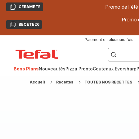
Promo de l'été
CERAMETE
Copier
Promo d
BBQETE26
Copier
Paiement en plusieurs fois
["Poêles
inox,
Accueil
Cake
Factory,
Tefal
Planchas,
Céramique..."]
Bons Plans
Nouveautés
Pizza Pronto
Couteaux Eversharp
P
Accueil
Recettes
TOUTES NOS RECETTES