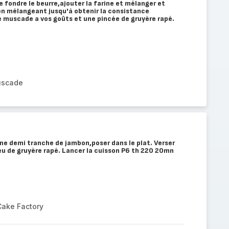
e fondre le beurre,ajouter la farine et mélanger et
t en mélangeant jusqu'à obtenir la consistance
e muscade a vos goûts et une pincée de gruyère rapé.
muscade
ne demi tranche de jambon,poser dans le plat. Verser
u de gruyère rapé. Lancer la cuisson P6 th 220 20mn
n
Cake Factory