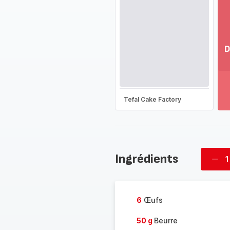
D
Vo
pl
-
Dé
Tefal Cake Factory
la
g
co
-
Ingrédients
1
Supp
four
6
Œufs
50 g
Beurre