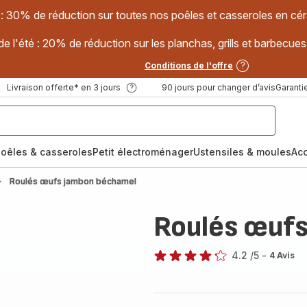
 : 30% de réduction sur toutes nos poêles et casseroles en
e l'été : 20% de réduction sur les planchas, grills et barbec
Conditions de l'offre
Livraison offerte* en 3 jours
90 jours pour changer d’avis
Garantie
oêles & casseroles
Petit électroménager
Ustensiles & moules
Ac
Roulés œufs jambon béchamel
Roulés œuf
4.2
/5
-
4 Avis
ratings.4.2