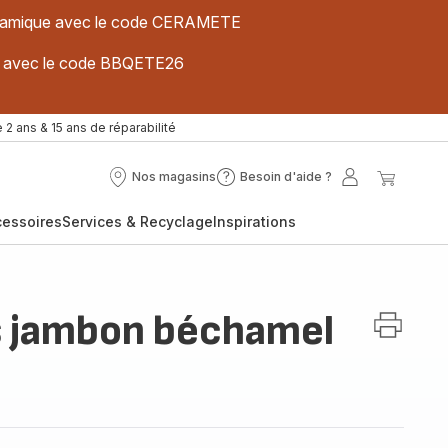
 céramique avec le code CERAMETE
ues avec le code BBQETE26
 2 ans & 15 ans de réparabilité
Nos magasins
Besoin d'aide ?
Nos
Besoin
Mon
Mon
magasins
d'aide
compte
panier
cessoires
Services & Recyclage
Inspirations
?
s jambon béchamel