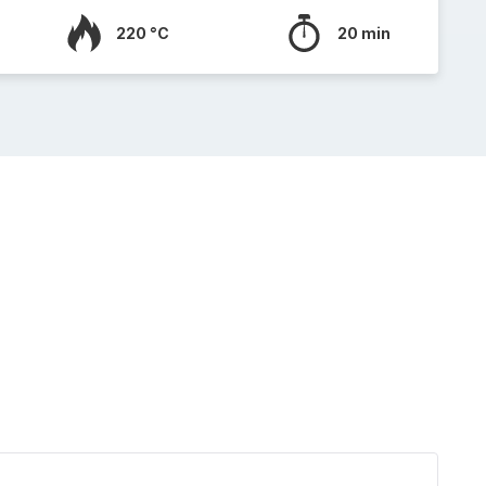
220 °C
20 min
Roulé
feuill