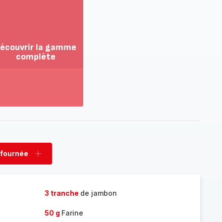
écouvrir la gamme
complète
ir
us...
couvrir
amme
mplète
 fournée
rimer
Ajouter
née
fournée
3 tranche
de jambon
50 g
Farine