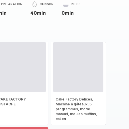
PRÉPARATION
CUISSON
REPOS
min
40min
0min
CAKE FACTORY
Cake Factory Délices,
PISTACHE
Machine à gâteaux, 5
programmes, mode
manuel, moules muffins,
cakes