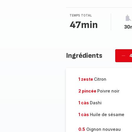
TEMPS TOTAL
47min
30
Ingrédients
4
Supp
per
1 zeste
Citron
2 pincée
Poivre noir
1 càs
Dashi
1 càs
Huile de sésame
0.5
Oignon nouveau