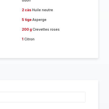
udon
2 càs
Huile neutre
5 tige
Asperge
200 g
Crevettes roses
1
Citron