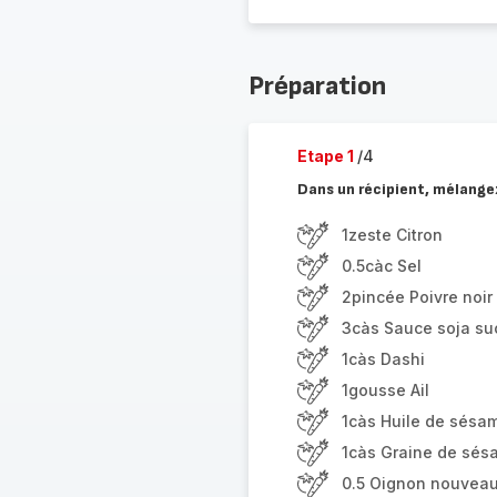
Préparation
Etape 1
/4
Dans un récipient, mélangez
1zeste Citron
0.5càc Sel
2pincée Poivre noir
3càs Sauce soja su
1càs Dashi
1gousse Ail
1càs Huile de sésa
1càs Graine de sés
0.5 Oignon nouvea