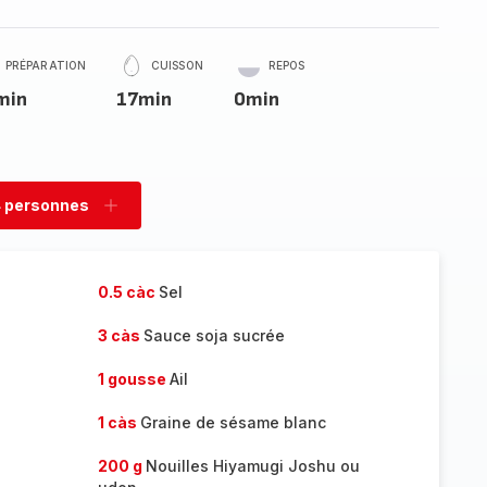
PRÉPARATION
CUISSON
REPOS
min
17min
0min
 personnes
rimer
Ajouter
sonnes
personnes
0.5 càc
Sel
3 càs
Sauce soja sucrée
1 gousse
Ail
1 càs
Graine de sésame blanc
200 g
Nouilles Hiyamugi Joshu ou