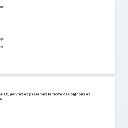
ame
oja
es
alez, poivrez et parsemez le reste des oignons et
n.
u