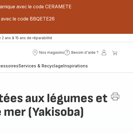
 céramique avec le code CERAMETE
ues avec le code BBQETE26
 2 ans & 15 ans de réparabilité
Nos magasins
Besoin d'aide ?
Nos
Besoin
Mon
Mon
magasins
d'aide
compte
panier
cessoires
Services & Recyclage
Inspirations
?
utées aux légumes et
e mer (Yakisoba)