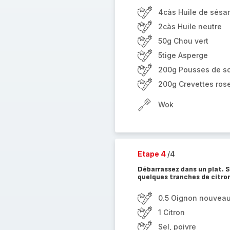
4càs Huile de sés
2càs Huile neutre
50g Chou vert
5tige Asperge
200g Pousses de s
200g Crevettes ros
Wok
Etape 4
/4
Débarrassez dans un plat. S
quelques tranches de citro
0.5 Oignon nouvea
1 Citron
Sel, poivre