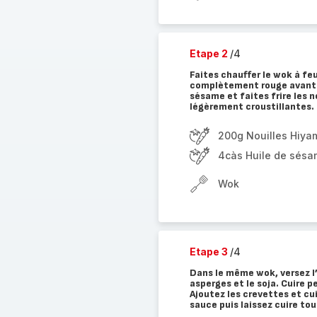
Etape 2
/4
Faites chauffer le wok à f
complètement rouge avant de
sésame et faites frire les n
légèrement croustillantes. 
200g Nouilles Hiya
4càs Huile de sés
Wok
Etape 3
/4
Dans le même wok, versez l’
asperges et le soja. Cuire 
Ajoutez les crevettes et cui
sauce puis laissez cuire to