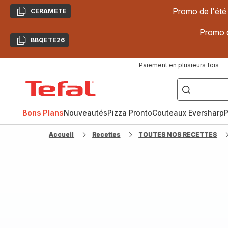
Promo de l'été
CERAMETE
Copier
Promo d
BBQETE26
Copier
Paiement en plusieurs fois
["Poêles
inox,
Accueil
Cake
Factory,
Tefal
Planchas,
Céramique..."]
Bons Plans
Nouveautés
Pizza Pronto
Couteaux Eversharp
P
Accueil
Recettes
TOUTES NOS RECETTES