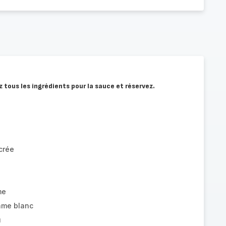
 tous les ingrédients pour la sauce et réservez.
crée
me
ame blanc
u