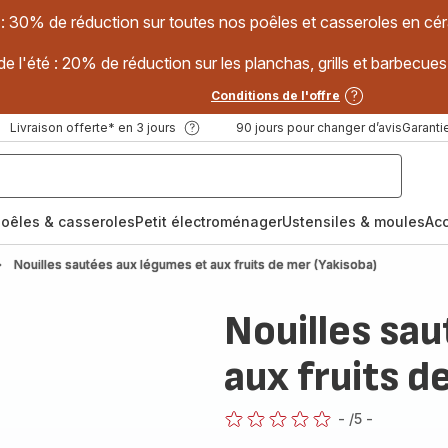
 : 30% de réduction sur toutes nos poêles et casseroles en
e l'été : 20% de réduction sur les planchas, grills et barbec
Conditions de l'offre
Livraison offerte* en 3 jours
90 jours pour changer d’avis
Garantie
oêles & casseroles
Petit électroménager
Ustensiles & moules
Ac
Nouilles sautées aux légumes et aux fruits de mer (Yakisoba)
Nouilles sa
aux fruits d
-
/5
-
ratings.0