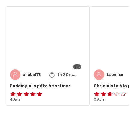
Pudding
Sbriciolata
à
à
la
la
pâte
pâte
à
à
tartiner
tartiner
1h 30min
anabel73
Labelise
Pudding à la pâte à tartiner
Sbriciolata à la pâ
ratings.4.8
4 Avis
ratings.2.7
6 Avis