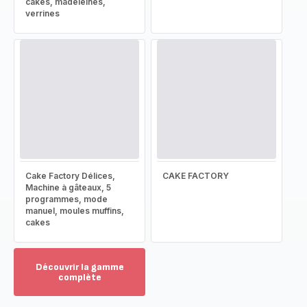
cakes, madeleines,
verrines
Cake Factory Délices,
CAKE FACTORY
Machine à gâteaux, 5
programmes, mode
manuel, moules muffins,
cakes
Découvrir la gamme
complète
Voir
plus...