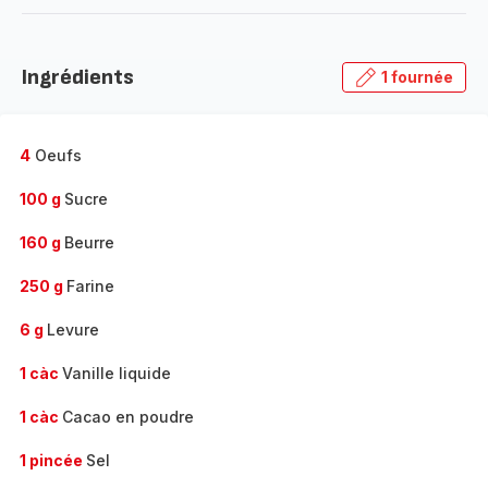
-
Découvrir
la
Ingrédients
1 fournée
gamme
complète
-
4
Oeufs
100 g
Sucre
160 g
Beurre
250 g
Farine
6 g
Levure
1 càc
Vanille liquide
1 càc
Cacao en poudre
1 pincée
Sel