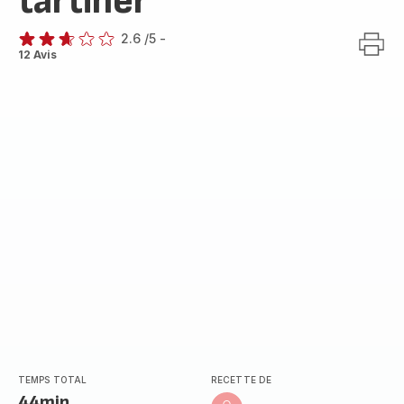
tartiner
2.6
/5
-
ratings.2.6
12 Avis
TEMPS TOTAL
RECETTE DE
44min