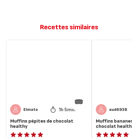
Recettes similaires
Muffins
Muffins
pépites
bananes
de
et
chocolat
pépites
healthy
de
chocolat
healthy
1h 5min
Elmato
aud6938
Muffins pépites de chocolat
Muffins bananes e
healthy
chocolat healthy