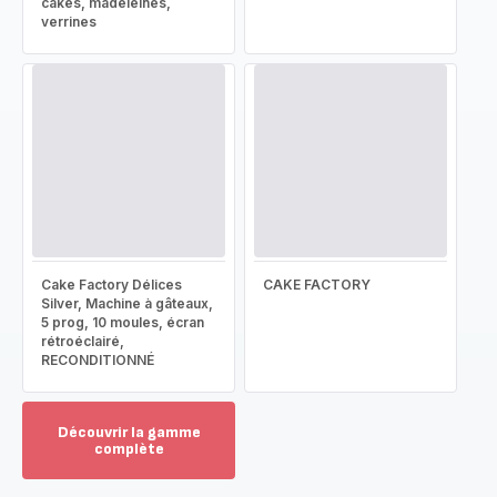
cakes, madeleines,
verrines
Cake Factory Délices
CAKE FACTORY
Silver, Machine à gâteaux,
5 prog, 10 moules, écran
rétroéclairé,
RECONDITIONNÉ
Découvrir la gamme
complète
Voir
plus...