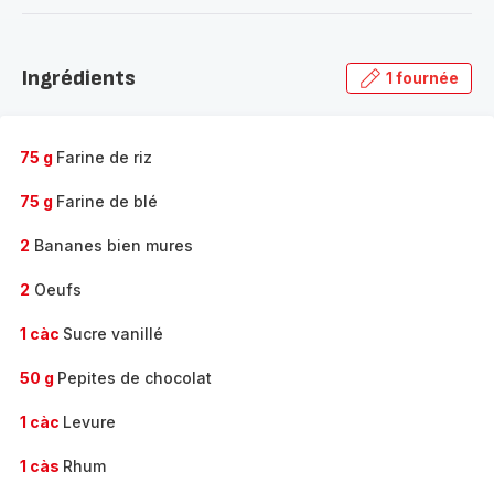
-
Découvrir
la
Ingrédients
1 fournée
gamme
complète
-
75 g
Farine de riz
75 g
Farine de blé
2
Bananes bien mures
2
Oeufs
1 càc
Sucre vanillé
50 g
Pepites de chocolat
1 càc
Levure
1 càs
Rhum