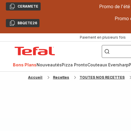
Promo de l'été
CERAMETE
Copier
Promo d
BBQETE26
Copier
Paiement en plusieurs fois
["Poêles
inox,
Accueil
Cake
Factory,
Tefal
Planchas,
Céramique..."]
Bons Plans
Nouveautés
Pizza Pronto
Couteaux Eversharp
P
Accueil
Recettes
TOUTES NOS RECETTES