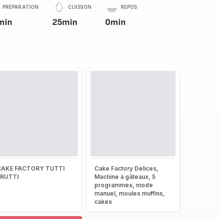
PRÉPARATION
CUISSON
REPOS
min
25min
0min
CAKE FACTORY TUTTI
Cake Factory Délices,
FRUTTI
Machine à gâteaux, 5
programmes, mode
manuel, moules muffins,
cakes