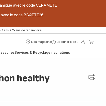
 céramique avec le code CERAMETE
ues avec le code BBQETE26
 2 ans & 15 ans de réparabilité
Nos magasins
Besoin d'aide ?
Nos
Besoin
Mon
Mon
magasins
d'aide
compte
panier
cessoires
Services & Recyclage
Inspirations
?
thon healthy