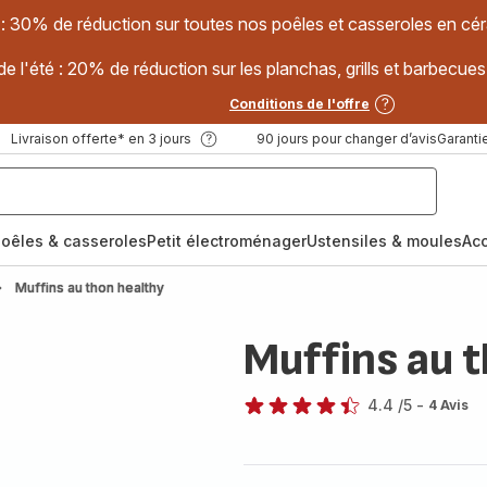
 : 30% de réduction sur toutes nos poêles et casseroles en
e l'été : 20% de réduction sur les planchas, grills et barbec
Conditions de l'offre
Livraison offerte* en 3 jours
90 jours pour changer d’avis
Garantie
oêles & casseroles
Petit électroménager
Ustensiles & moules
Ac
Muffins au thon healthy
Muffins au 
4.4
/5
-
4 Avis
ratings.4.4