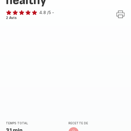
healthy
4.8
/5
-
ratings.4.8
2 Avis
TEMPS TOTAL
RECETTE DE
31min