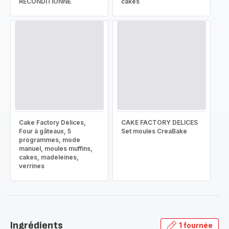
RECONDITIONNÉ
cakes
Cake Factory Délices,
CAKE FACTORY DELICES
Four à gâteaux, 5
Set moules CreaBake
programmes, mode
manuel, moules muffins,
cakes, madeleines,
verrines
Ingrédients
1 fournée