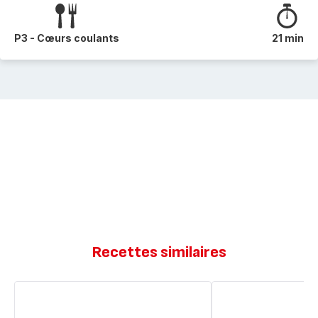
P3 - Cœurs coulants
21 min
Recettes similaires
Muffins
Muffins
pépites
vanille
de
pepite