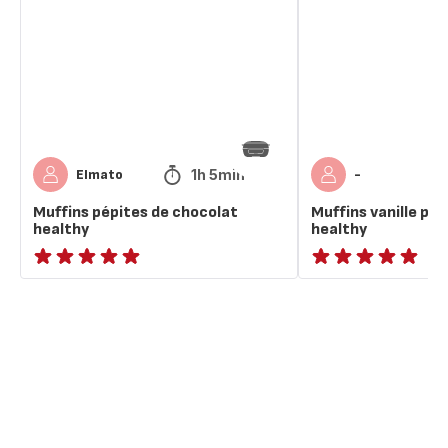
chocolat
chocolat
healthy
healthy
1h 5min
Elmato
-
Muffins pépites de chocolat
Muffins vanille pe
healthy
healthy
ratings.NaN
ratings.NaN