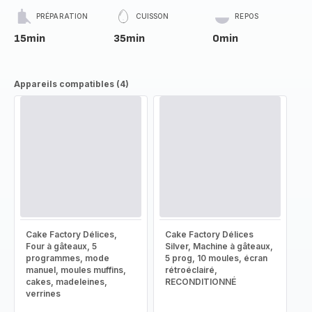
PRÉPARATION
CUISSON
REPOS
15min
35min
0min
Appareils compatibles (4)
Cake Factory Délices,
Cake Factory Délices
Four à gâteaux, 5
Silver, Machine à gâteaux,
programmes, mode
5 prog, 10 moules, écran
manuel, moules muffins,
rétroéclairé,
cakes, madeleines,
RECONDITIONNÉ
verrines