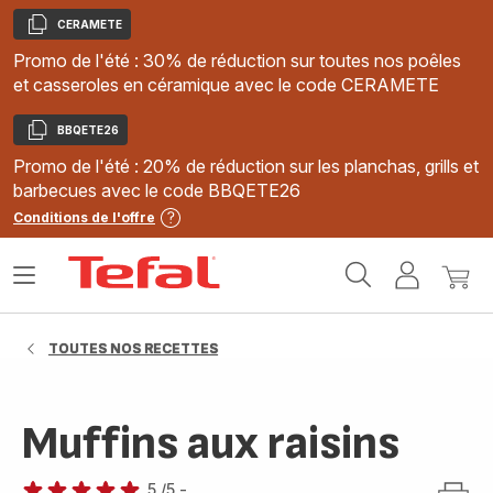
CERAMETE
Copier
Promo de l'été : 30% de réduction sur toutes nos poêles
et casseroles en céramique avec le code CERAMETE
BBQETE26
Copier
Promo de l'été : 20% de réduction sur les planchas, grills et
barbecues avec le code BBQETE26
Conditions de l'offre
Accueil
Ouvrir
Mon
Mon
Tefal
le
compte
panie
menu
TOUTES NOS RECETTES
Muffins aux raisins
5
/5
-