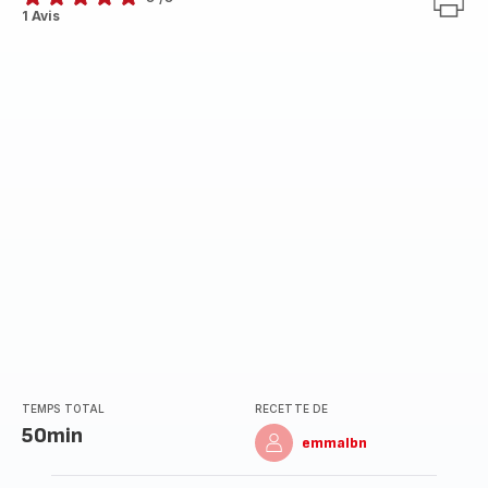
Avis
1 Avis
5
étoiles
(moyenne)
TEMPS TOTAL
RECETTE DE
50min
emmalbn