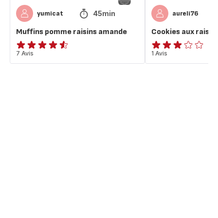
45min
yumicat
aureli76
Muffins pomme raisins amande
Cookies aux raisin
ratings.4.5
7 Avis
Avis
1 Avis
3
étoiles
(moyenne)