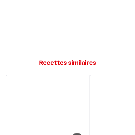
Recettes similaires
Muffins
Cookies
pomme
aux
raisins
raisins
amande