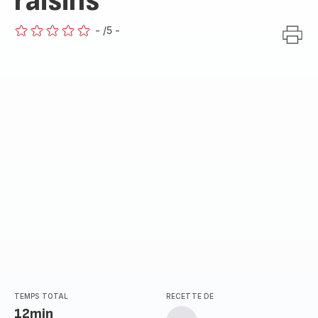
raisins
-
/5
-
ratings.0
TEMPS TOTAL
RECETTE DE
12min