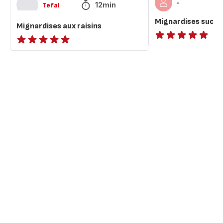
-
12min
Tefal
Mignardises sucré
Mignardises aux raisins
ratings.NaN
ratings.NaN