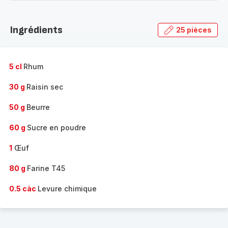
-
Découvrir
la
Ingrédients
25 pièces
gamme
complète
-
5 cl
Rhum
30 g
Raisin sec
50 g
Beurre
60 g
Sucre en poudre
1
Œuf
80 g
Farine T45
0.5 càc
Levure chimique