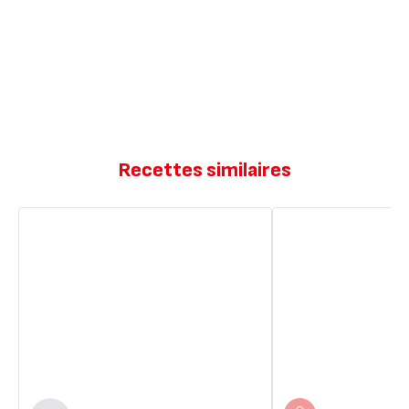
Recettes similaires
Mignardises
Mignardises
aux
sucrées
raisins