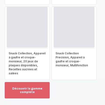
Snack Collection, Appareil
Snack Collection
à gaufre et croque-
Precision, Appareil à
monsieur, 20 jeux de
gaufre et croque-
plaques disponibles,
monsieur, Multifonction
Recettes sucrées et
salées
Découvrir la gamme
complète
Voir
plus...