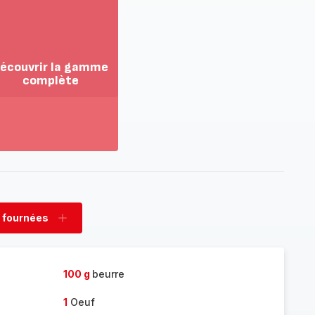
écouvrir la gamme
complète
ir
us...
couvrir
amme
mplète
 fournées
rimer
Ajouter
nées
fournées
100 g
beurre
1
Oeuf