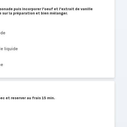
sonade puis incorporer l'oeuf et l'extrait de vanille
re sur la préparation et bien mélanger.
ade
le liquide
ue
 sec et reserver au frais 15 min.