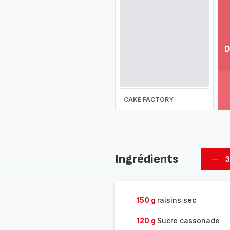
D
Vo
pl
-
Dé
CAKE FACTORY
la
g
co
-
Ingrédients
3
Supp
four
150 g
raisins sec
120 g
Sucre cassonade