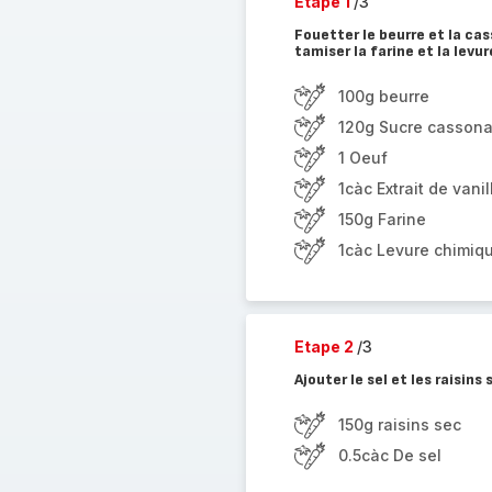
Etape 1
/3
Fouetter le beurre et la cas
tamiser la farine et la levu
100g beurre
120g Sucre casson
1 Oeuf
1càc Extrait de vanil
150g Farine
1càc Levure chimiq
Etape 2
/3
Ajouter le sel et les raisins
150g raisins sec
0.5càc De sel