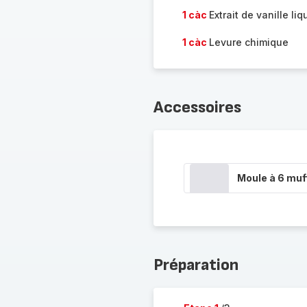
1 càc
Extrait de vanille liq
1 càc
Levure chimique
Accessoires
Moule à 6 muf
Préparation