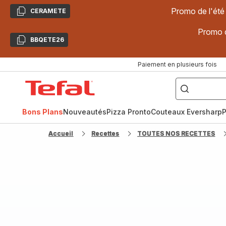
Promo de l'été
CERAMETE
Copier
Promo d
BBQETE26
Copier
Paiement en plusieurs fois
["Poêles
inox,
Accueil
Cake
Factory,
Tefal
Planchas,
Céramique..."]
Bons Plans
Nouveautés
Pizza Pronto
Couteaux Eversharp
P
Accueil
Recettes
TOUTES NOS RECETTES