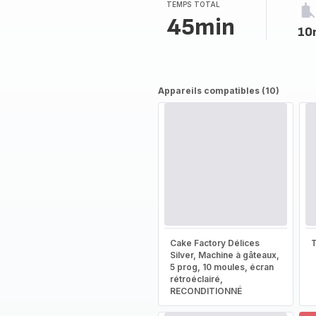
(moyenne)
TEMPS TOTAL
45min
10
Appareils compatibles (10)
Cake Factory Délices
T
Silver, Machine à gâteaux,
5 prog, 10 moules, écran
rétroéclairé,
RECONDITIONNÉ