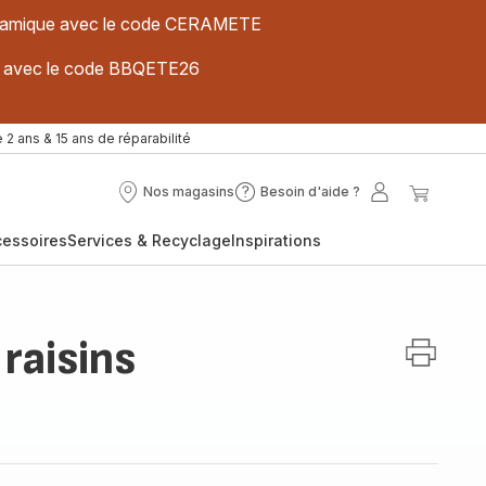
 céramique avec le code CERAMETE
ues avec le code BBQETE26
 2 ans & 15 ans de réparabilité
Nos magasins
Besoin d'aide ?
Nos
Besoin
Mon
Mon
magasins
d'aide
compte
panier
cessoires
Services & Recyclage
Inspirations
?
raisins