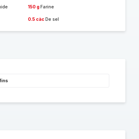
uide
150 g
Farine
0.5 càc
De sel
fins