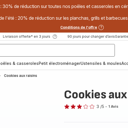
 : 30% de réduction sur toutes nos poêles et casseroles en
e l'été : 20% de réduction sur les planchas, grills et barbec
Conditions de l'offre
Livraison offerte* en 3 jours
90 jours pour changer d’avis
Garantie
oêles & casseroles
Petit électroménager
Ustensiles & moules
Ac
Cookies aux raisins
Cookies aux 
3
/5
-
1 Avis
Avis
3
étoiles