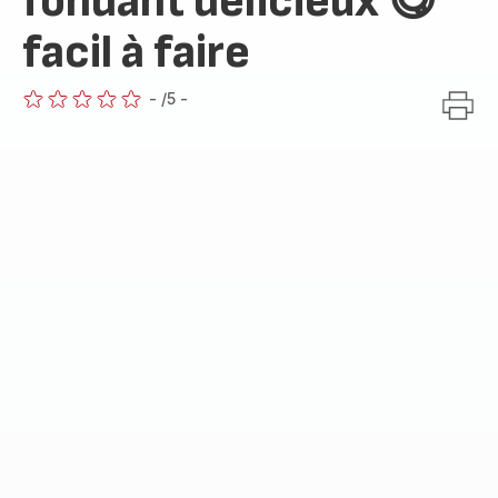
fondant délicieux 😋
facil à faire
-
/5
-
ratings.0