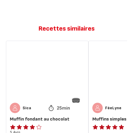
Recettes similaires
Muffin
Muffins
fondant
simples
au
et
chocolat
délicieux
25min
Sica
FéeLyne
Muffin fondant au chocolat
Muffins simples et
ratings.3.8
5 Avis
ratings.NaN