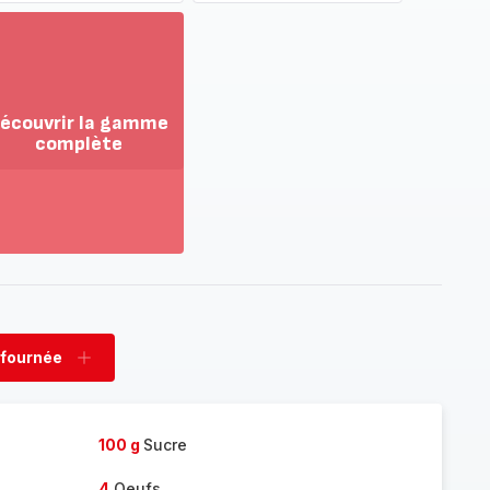
écouvrir la gamme
complète
ir
us...
couvrir
amme
mplète
 fournée
rimer
Ajouter
née
fournée
100 g
Sucre
4
Oeufs