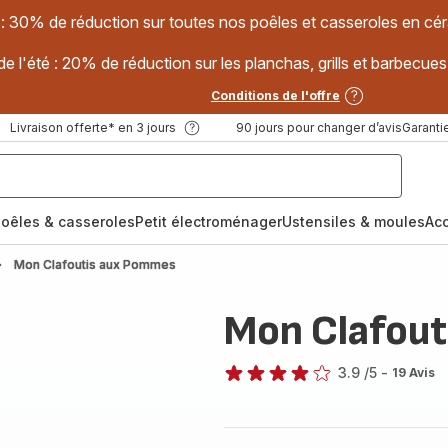
 : 30% de réduction sur toutes nos poêles et casseroles en
e l'été : 20% de réduction sur les planchas, grills et barbec
Conditions de l'offre
Livraison offerte* en 3 jours
90 jours pour changer d’avis
Garantie
oêles & casseroles
Petit électroménager
Ustensiles & moules
Ac
Mon Clafoutis aux Pommes
Mon Clafou
3.9
/5
-
19 Avis
ratings.3.9