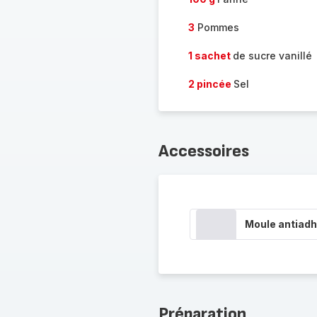
3
Pommes
1 sachet
de sucre vanillé
2 pincée
Sel
Accessoires
Moule antiadh
Préparation