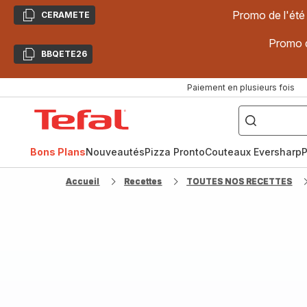
Promo de l'été
CERAMETE
Copier
Promo d
BBQETE26
Copier
Paiement en plusieurs fois
["Poêles
inox,
Accueil
Cake
Factory,
Tefal
Planchas,
Céramique..."]
Bons Plans
Nouveautés
Pizza Pronto
Couteaux Eversharp
P
Accueil
Recettes
TOUTES NOS RECETTES