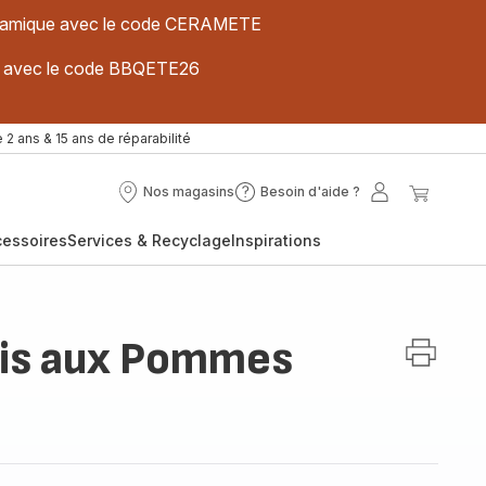
 céramique avec le code CERAMETE
ues avec le code BBQETE26
 2 ans & 15 ans de réparabilité
Nos magasins
Besoin d'aide ?
Nos
Besoin
Mon
Mon
magasins
d'aide
compte
panier
cessoires
Services & Recyclage
Inspirations
?
tis aux Pommes