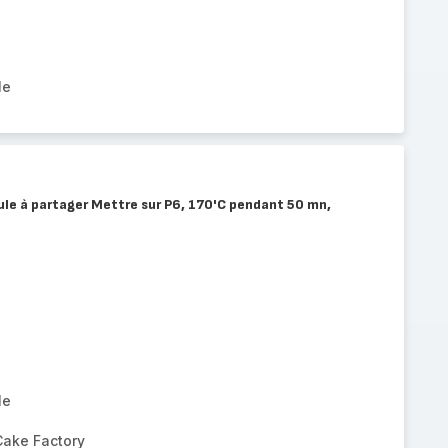
le
oule à partager Mettre sur P6, 170'C pendant 50 mn,
le
Cake Factory