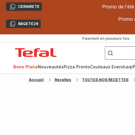
Promo de l'été
CERAMETE
Copier
Promo d
BBQETE26
Copier
Paiement en plusieurs fois
["Poêles
inox,
Accueil
Cake
Factory,
Tefal
Planchas,
Céramique..."]
Bons Plans
Nouveautés
Pizza Pronto
Couteaux Eversharp
P
Accueil
Recettes
TOUTES NOS RECETTES