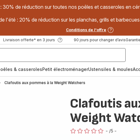
 : 30% de réduction sur toutes nos poêles et casseroles en
e l'été : 20% de réduction sur les planchas, grills et barbec
Conditions de l'offre
Livraison offerte* en 3 jours
90 jours pour changer d’avis
Garantie
oêles & casseroles
Petit électroménager
Ustensiles & moules
Ac
Clafoutis aux pommes à la Weight Watchers
Clafoutis a
Weight Wat
-
/5
-
ratings.0