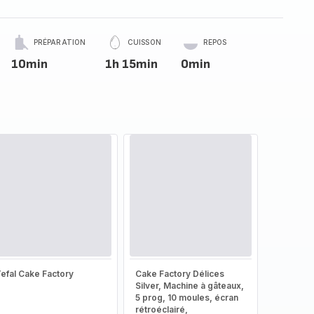
PRÉPARATION
CUISSON
REPOS
10min
1h 15min
0min
efal Cake Factory
Cake Factory Délices
Silver, Machine à gâteaux,
5 prog, 10 moules, écran
rétroéclairé,