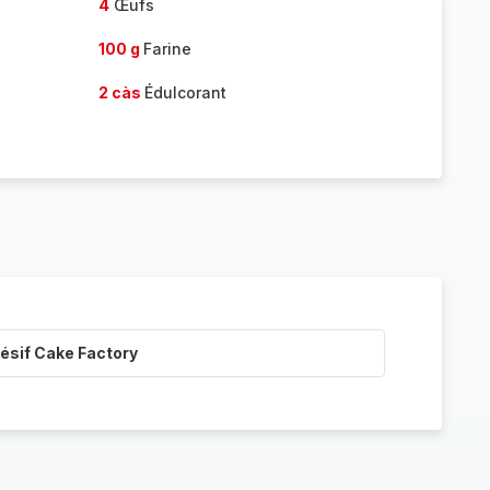
4
Œufs
100 g
Farine
2 càs
Édulcorant
ésif Cake Factory