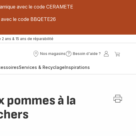
 céramique avec le code CERAMETE
ues avec le code BBQETE26
 2 ans & 15 ans de réparabilité
Nos magasins
Besoin d'aide ?
Nos
Besoin
Mon
Mon
magasins
d'aide
compte
panier
cessoires
Services & Recyclage
Inspirations
?
ux pommes à la
chers