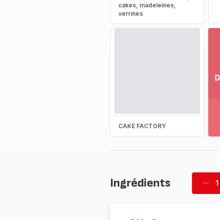
cakes, madeleines,
verrines
D
Vo
pl
-
Dé
CAKE FACTORY
la
g
co
-
Ingrédients
1
Supp
four