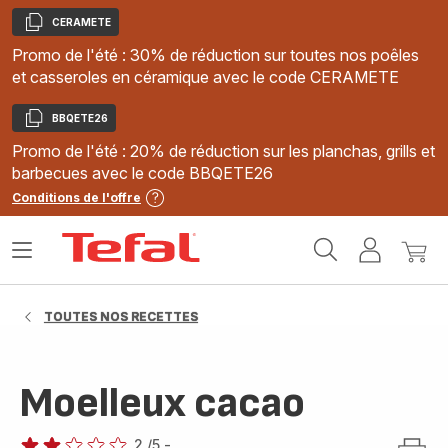
CERAMETE
Copier
Promo de l'été : 30% de réduction sur toutes nos poêles
et casseroles en céramique avec le code CERAMETE
BBQETE26
Copier
Promo de l'été : 20% de réduction sur les planchas, grills et
barbecues avec le code BBQETE26
Conditions de l'offre
Accueil
Ouvrir
Mon
Mon
Tefal
le
compte
panie
menu
TOUTES NOS RECETTES
Moelleux cacao
2
/5
-