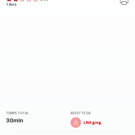
Avis
1 Avis
2
étoiles
(moyenne)
TEMPS TOTAL
RECETTE DE
30min
LNA greg