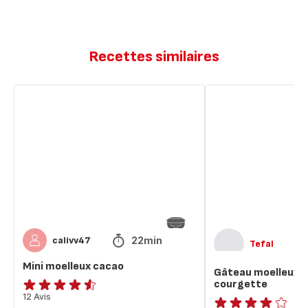
Recettes similaires
Mini
Gâteau
moelleux
moelleux
cacao
au
cacao
et
à
la
courgette
22min
calivv47
Tefal
Mini moelleux cacao
Gâteau moelleux au
courgette
ratings.4.5
12 Avis