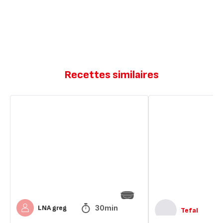
Recettes similaires
Moelleux
Gâteau
cacao
humide
au
cacao
30min
LNA greg
Tefal