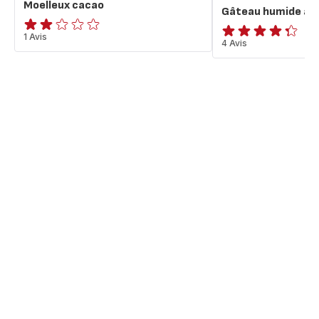
Moelleux cacao
Gâteau humide au
Avis
1 Avis
ratings.4.3
4 Avis
2
étoiles
(moyenne)