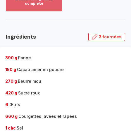
complète
Voir
plus...
-
Découvrir
la
Ingrédients
3 fournées
gamme
complète
-
390 g
Farine
150 g
Cacao amer en poudre
270 g
Beurre mou
420 g
Sucre roux
6
Œufs
660 g
Courgettes lavées et râpées
1 càc
Sel